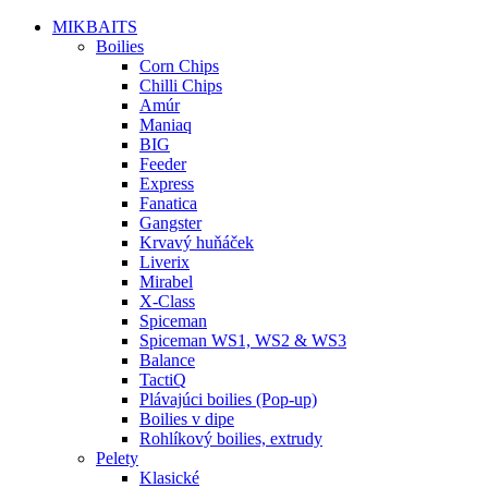
MIKBAITS
Boilies
Corn Chips
Chilli Chips
Amúr
Maniaq
BIG
Feeder
Express
Fanatica
Gangster
Krvavý huňáček
Liverix
Mirabel
X-Class
Spiceman
Spiceman WS1, WS2 & WS3
Balance
TactiQ
Plávajúci boilies (Pop-up)
Boilies v dipe
Rohlíkový boilies, extrudy
Pelety
Klasické