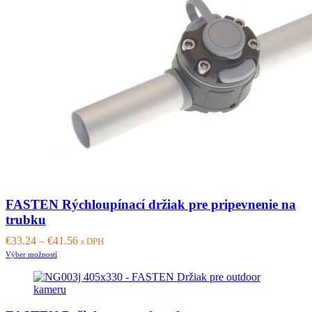
options
may
be
chosen
on
the
product
page
FASTEN Rýchloupínací držiak pre pripevnenie na
trubku
€
33.24
–
€
41.56
s DPH
This
Výber možností
product
has
multiple
variants.