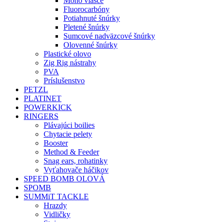
Mono vlasce
Fluorocarbóny
Potiahnuté šnúrky
Pletené šnúrky
Sumcové nadväzcové šnúrky
Olovenné šnúrky
Plastické olovo
Zig Rig nástrahy
PVA
Príslušenstvo
PETZL
PLATINET
POWERKICK
RINGERS
Plávajúci boilies
Chytacie pelety
Booster
Method & Feeder
Snag ears, rohatinky
Vyťahovače háčikov
SPEED BOMB OLOVÁ
SPOMB
SUMMiT TACKLE
Hrazdy
Vidličky