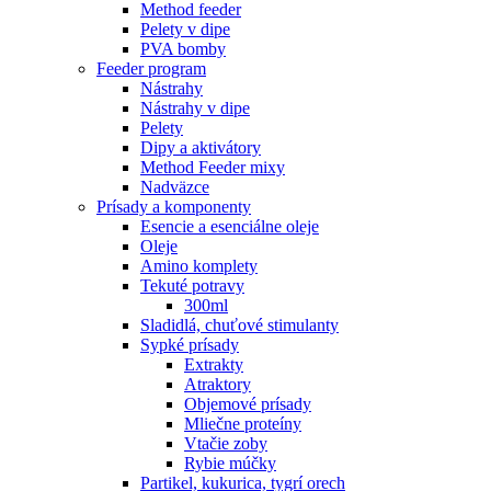
Method feeder
Pelety v dipe
PVA bomby
Feeder program
Nástrahy
Nástrahy v dipe
Pelety
Dipy a aktivátory
Method Feeder mixy
Nadväzce
Prísady a komponenty
Esencie a esenciálne oleje
Oleje
Amino komplety
Tekuté potravy
300ml
Sladidlá, chuťové stimulanty
Sypké prísady
Extrakty
Atraktory
Objemové prísady
Mliečne proteíny
Vtačie zoby
Rybie múčky
Partikel, kukurica, tygrí orech