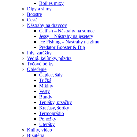
Boilies mixy
Dipy a slimy
Boostre
Cestá
Nástrahy na dravcov
Catfish – Nástrahy na sumce
Jessy – Nástrahy na jesetery
Ice Fishing – Nástrahy na zimu
Predator Booster & Dip
Ihly, zarážky
Vedrá, kelímky, púzdra
Tyčové bójky
Oblečenie
Čapice, šály
Tričká
Mikiny
Vesty
Bundy
Tepláky, prsačky
Kraťasy, šortky
Termoprádlo
Ponožky
Uteráky
Knihy, video
Bižutéria