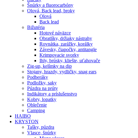
Šnúrky a fluorocarbóny
Olová, Back lead, broky
Olová
Back lead
Bižutéria
Hotové náväzce
Obratlíky, držiaky nástrahy
Rovnátka, zarážky, korálky
Závesky, čiapočky, antitangle
Krimpovacie svorky
Ihly, brúsky, kliešte, uťahovače
Zig-up, kelímky na dip
Stojany, hrazdy, vydličky, snag ears
Podberáky
Podložky, saky
Púzdra na prúty
Indikátory a príslušenstvo
Kobry, lopatky
Oblečenie
Camping
HAIBO
KRYSTON
Tašky, púzdra
Vlasce, šnúrky