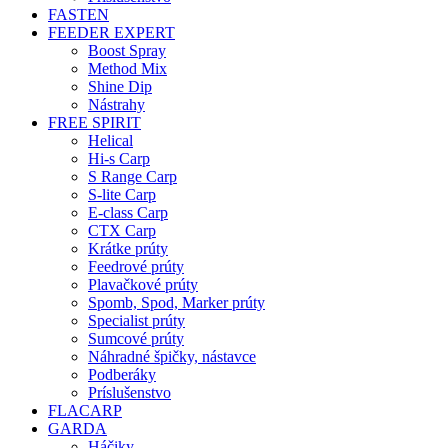
FASTEN
FEEDER EXPERT
Boost Spray
Method Mix
Shine Dip
Nástrahy
FREE SPIRIT
Helical
Hi-s Carp
S Range Carp
S-lite Carp
E-class Carp
CTX Carp
Krátke prúty
Feedrové prúty
Plavačkové prúty
Spomb, Spod, Marker prúty
Specialist prúty
Sumcové prúty
Náhradné špičky, nástavce
Podberáky
Príslušenstvo
FLACARP
GARDA
Háčiky