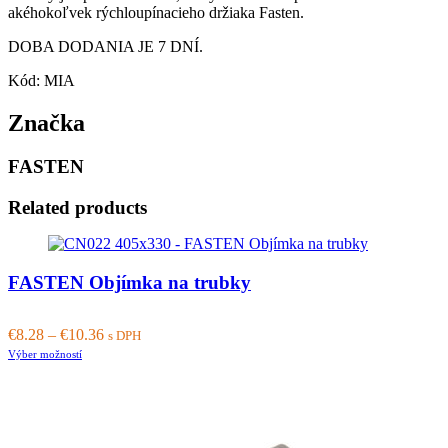
akéhokoľvek rýchloupínacieho držiaka Fasten.
DOBA DODANIA JE 7 DNÍ.
Kód: MIA
Značka
FASTEN
Related products
FASTEN Objímka na trubky
€
8.28
–
€
10.36
s DPH
This
Výber možností
product
has
multiple
variants.
The