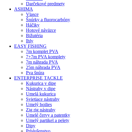
Darčekové predmety
ASHIMA
Vlasce
Šnúrky a fluorocarbóny
Háčiky
Hotové náväzce
Bižutéria
Ihly
EASY FISHING
7m komplet PVA
7+7m PVA komplety
7m náhrada PVA
25m náhrada PVA
Pva šnúra
ENTERPRISE TACKLE
Kukurica v dipe
Nástrahy v dipe
Umelá kukurica
Svietiace nástrahy
Umelý boilies
Zig rig nástrahy
Umelé červy a patentky
Umelý partikel a pelety
Dipy
Príslušenstvo