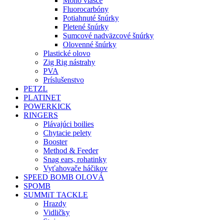
Mono vlasce
Fluorocarbóny
Potiahnuté šnúrky
Pletené šnúrky
Sumcové nadväzcové šnúrky
Olovenné šnúrky
Plastické olovo
Zig Rig nástrahy
PVA
Príslušenstvo
PETZL
PLATINET
POWERKICK
RINGERS
Plávajúci boilies
Chytacie pelety
Booster
Method & Feeder
Snag ears, rohatinky
Vyťahovače háčikov
SPEED BOMB OLOVÁ
SPOMB
SUMMiT TACKLE
Hrazdy
Vidličky