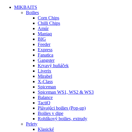
MIKBAITS
Boilies
Corn Chips
Chilli Chips
Amúr
Maniaq
BIG
Feeder
Express
Fanatica
Gangster
Krvavý huňáček
Liverix
Mirabel
X-Class
Spiceman
Spiceman WS1, WS2 & WS3
Balance
TactiQ
Plávajúci boilies (Pop-up)
Boilies v dipe
Rohlíkový boilies, extrudy
Pelety
Klasické