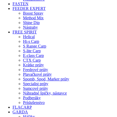
FASTEN
FEEDER EXPERT
Boost Spray
Method Mix
Shine Dip
Nástrahy
FREE SPIRIT
Helical
Hi-s Carp
S Range Carp
S-lite Carp
E-class Carp
CTX Carp
Krátke prúty
Feedrové prúty
Plavačkové prúty
Spomb, Spod, Marker prúty
Specialist prúty
Sumcové prúty
Náhradné špičky, nástavce
Podberáky
Príslušenstvo
FLACARP
GARDA
Háčiky