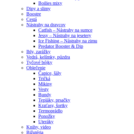
Boilies mixy
Dipy a slimy
Boostre
Cestá
Nástrahy na dravcov
Catfish – Nástrahy na sumce
Jessy – Nástrahy na jesetery
Ice Fishing – Nástrahy na zimu
Predator Booster & Dip
Ihly, zarážky
Vedrá, kelímky, púzdra
Tyčové bójky
Oblečenie
Čapice, šály
Tričká
Mikiny
Vesty
Bundy
Tepláky, prsačky
Kraťasy, šortky
Termoprádlo
Ponožky
Uteráky
Knihy, video
Bižutéria