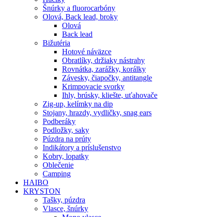
Šnúrky a fluorocarbóny
Olová, Back lead, broky
Olová
Back lead
Bižutéria
Hotové náväzce
Obratlíky, držiaky nástrahy
Rovnátka, zarážky, korálky
Závesky, čiapočky, antitangle
Krimpovacie svorky
Ihly, brúsky, kliešte, uťahovače
Zig-up, kelímky na dip
Stojany, hrazdy, vydličky, snag ears
Podberáky
Podložky, saky
Púzdra na prúty
Indikátory a príslušenstvo
Kobry, lopatky
Oblečenie
Camping
HAIBO
KRYSTON
Tašky, púzdra
Vlasce, šnúrky