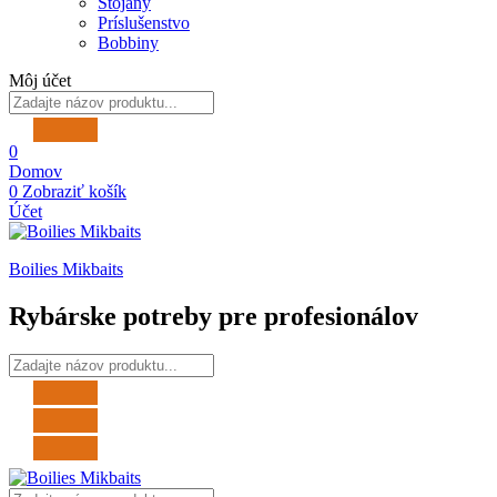
Stojany
Príslušenstvo
Bobbiny
Môj účet
0
Domov
0
Zobraziť košík
Účet
Boilies Mikbaits
Rybárske potreby pre profesionálov