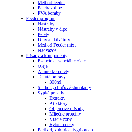
Method feeder
Pelety v dipe
PVA bomby
Feeder program
Nástrahy
Nástrahy v dipe
Pelety
Dipy a aktivátory
Method Feeder mixy
Nadväzce
Prísady a komponenty
Esencie a esenciálne oleje
Oleje
Amino komplety
Tekuté potravy
300ml
Sladidlá, chuťové stimulanty
Sypké prísady
Extrakty
Atraktory
Objemové prísady
Mliečne proteíny
Vtačie zoby
Rybie múčky
Partikel, kukurica, tygrí orech