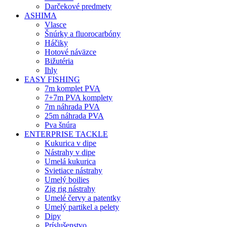
Darčekové predmety
ASHIMA
Vlasce
Šnúrky a fluorocarbóny
Háčiky
Hotové náväzce
Bižutéria
Ihly
EASY FISHING
7m komplet PVA
7+7m PVA komplety
7m náhrada PVA
25m náhrada PVA
Pva šnúra
ENTERPRISE TACKLE
Kukurica v dipe
Nástrahy v dipe
Umelá kukurica
Svietiace nástrahy
Umelý boilies
Zig rig nástrahy
Umelé červy a patentky
Umelý partikel a pelety
Dipy
Príslušenstvo