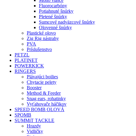
Mono vlasce
Fluorocarbóny
Potiahnuté šnúrky
Pletené šnúrky
Sumcové nadväzcové šnúrky
Olovenné šnúrky
Plastické olovo
Zig Rig nástrahy
PVA
Príslušenstvo
PETZL
PLATINET
POWERKICK
RINGERS
Plávajúci boilies
Chytacie pelety
Booster
Method & Feeder
Snag ears, rohatinky
Vyťahovače háčikov
SPEED BOMB OLOVÁ
SPOMB
SUMMiT TACKLE
Hrazdy
Vidličky