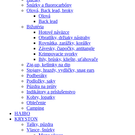
Šnúrky a fluorocarbóny
Olová, Back lead, broky
Olová
Back lead
Bižutéria
Hotové náväzce
Obratlíky, držiaky nástrahy
Rovnátka, zarážky, korálky
Závesky, čiapočky, antitangle
Krimpovacie svorky
Ihly, brúsky, kliešte, uťahovače
Zig-up, kelímky na dip
Stojany, hrazdy, vydličky, snag ears
Podberáky
Podložky, saky
Púzdra na prúty
Indikátory a príslušenstvo
Kobry, lopatky
Oblečenie
Camping
HAIBO
KRYSTON
Tašky, púzdra
Vlasce, šnúrky