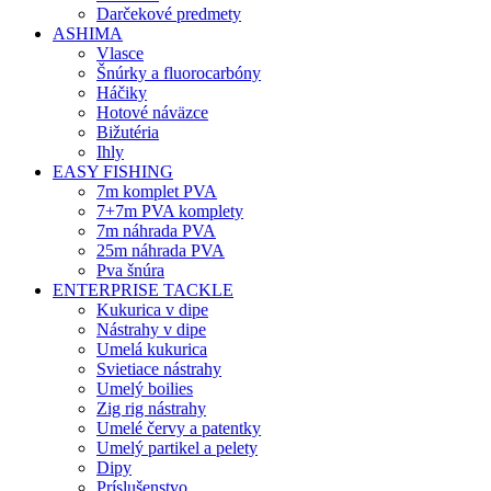
Darčekové predmety
ASHIMA
Vlasce
Šnúrky a fluorocarbóny
Háčiky
Hotové náväzce
Bižutéria
Ihly
EASY FISHING
7m komplet PVA
7+7m PVA komplety
7m náhrada PVA
25m náhrada PVA
Pva šnúra
ENTERPRISE TACKLE
Kukurica v dipe
Nástrahy v dipe
Umelá kukurica
Svietiace nástrahy
Umelý boilies
Zig rig nástrahy
Umelé červy a patentky
Umelý partikel a pelety
Dipy
Príslušenstvo