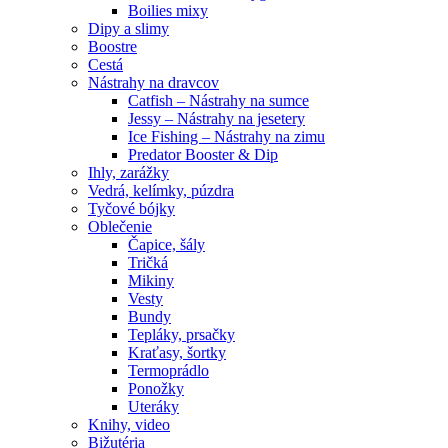
Boilies mixy
Dipy a slimy
Boostre
Cestá
Nástrahy na dravcov
Catfish – Nástrahy na sumce
Jessy – Nástrahy na jesetery
Ice Fishing – Nástrahy na zimu
Predator Booster & Dip
Ihly, zarážky
Vedrá, kelímky, púzdra
Tyčové bójky
Oblečenie
Čapice, šály
Tričká
Mikiny
Vesty
Bundy
Tepláky, prsačky
Kraťasy, šortky
Termoprádlo
Ponožky
Uteráky
Knihy, video
Bižutéria