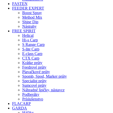
FASTEN
FEEDER EXPERT
Boost Spray
Method Mix
Shine Dip
Nástrahy
FREE SPIRIT
Helical
Hi-s Carp
S Range Carp
S-lite Carp
E-class Carp
CTX Carp
Krátke prúty
Feedrové prúty
Plavačkové prúty
Spomb, Spod, Marker prúty
Specialist prúty
Sumcové prúty
Náhradné špičky, nástavce
Podberáky
Príslušenstvo
FLACARP
GARDA
Háčiky