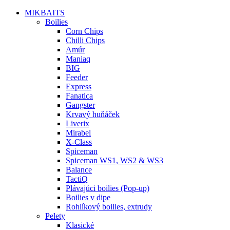
MIKBAITS
Boilies
Corn Chips
Chilli Chips
Amúr
Maniaq
BIG
Feeder
Express
Fanatica
Gangster
Krvavý huňáček
Liverix
Mirabel
X-Class
Spiceman
Spiceman WS1, WS2 & WS3
Balance
TactiQ
Plávajúci boilies (Pop-up)
Boilies v dipe
Rohlíkový boilies, extrudy
Pelety
Klasické