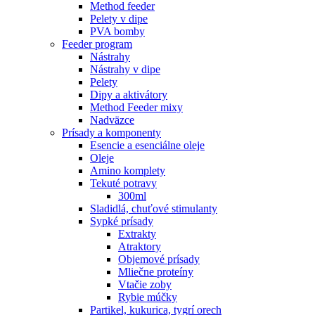
Method feeder
Pelety v dipe
PVA bomby
Feeder program
Nástrahy
Nástrahy v dipe
Pelety
Dipy a aktivátory
Method Feeder mixy
Nadväzce
Prísady a komponenty
Esencie a esenciálne oleje
Oleje
Amino komplety
Tekuté potravy
300ml
Sladidlá, chuťové stimulanty
Sypké prísady
Extrakty
Atraktory
Objemové prísady
Mliečne proteíny
Vtačie zoby
Rybie múčky
Partikel, kukurica, tygrí orech