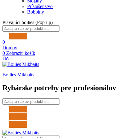
Stojany
Príslušenstvo
Bobbiny
Plávajúci boilies (Pop-up)
0
Domov
0
Zobraziť košík
Účet
Boilies Mikbaits
Rybárske potreby pre profesionálov