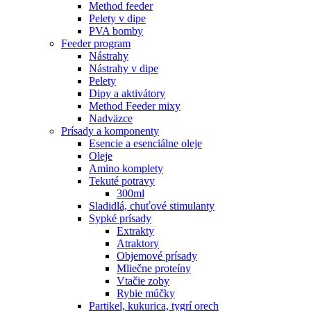
Method feeder
Pelety v dipe
PVA bomby
Feeder program
Nástrahy
Nástrahy v dipe
Pelety
Dipy a aktivátory
Method Feeder mixy
Nadväzce
Prísady a komponenty
Esencie a esenciálne oleje
Oleje
Amino komplety
Tekuté potravy
300ml
Sladidlá, chuťové stimulanty
Sypké prísady
Extrakty
Atraktory
Objemové prísady
Mliečne proteíny
Vtačie zoby
Rybie múčky
Partikel, kukurica, tygrí orech