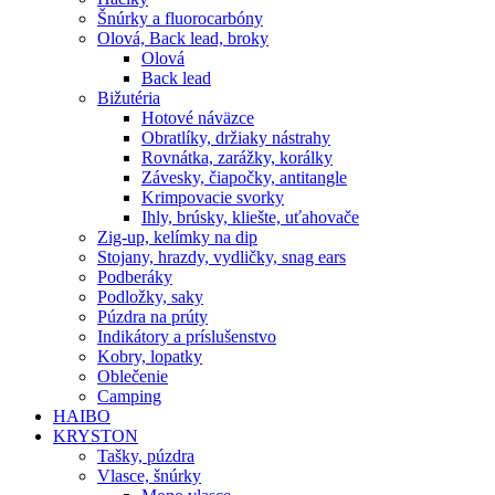
Šnúrky a fluorocarbóny
Olová, Back lead, broky
Olová
Back lead
Bižutéria
Hotové náväzce
Obratlíky, držiaky nástrahy
Rovnátka, zarážky, korálky
Závesky, čiapočky, antitangle
Krimpovacie svorky
Ihly, brúsky, kliešte, uťahovače
Zig-up, kelímky na dip
Stojany, hrazdy, vydličky, snag ears
Podberáky
Podložky, saky
Púzdra na prúty
Indikátory a príslušenstvo
Kobry, lopatky
Oblečenie
Camping
HAIBO
KRYSTON
Tašky, púzdra
Vlasce, šnúrky