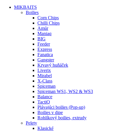
MIKBAITS
Boilies
Corn Chips
Chilli Chips
Amúr
Maniaq
BIG
Feeder
Express
Fanatica
Gangster
Krvavý huňáček
Liverix
Mirabel
X-Class
Spiceman
Spiceman WS1, WS2 & WS3
Balance
TactiQ
Plávajúci boilies (Pop-up)
Boilies v dipe
Rohlíkový boilies, extrudy
Pelety
Klasické