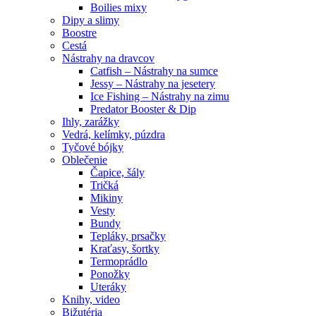
Boilies mixy
Dipy a slimy
Boostre
Cestá
Nástrahy na dravcov
Catfish – Nástrahy na sumce
Jessy – Nástrahy na jesetery
Ice Fishing – Nástrahy na zimu
Predator Booster & Dip
Ihly, zarážky
Vedrá, kelímky, púzdra
Tyčové bójky
Oblečenie
Čapice, šály
Tričká
Mikiny
Vesty
Bundy
Tepláky, prsačky
Kraťasy, šortky
Termoprádlo
Ponožky
Uteráky
Knihy, video
Bižutéria