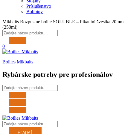
Stojany
Príslušenstvo
Bobbiny
Mikbaits Rozpustné boilie SOLUBLE – Pikantní švestka 20mm
(250ml)
0
Boilies Mikbaits
Rybárske potreby pre profesionálov
HĽADAŤ