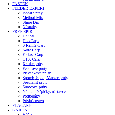
FASTEN
FEEDER EXPERT
Boost Spray
Method Mix
Shine Dip
Nástrahy
FREE SPIRIT
Helical
Hi-s Carp
S Range Carp
S-lite Carp
E-class Carp
CTX Carp
Krátke prúty
Feedrové prúty
Plavačkové prúty
Spomb, Spod, Marker prúty
Specialist prúty
Sumcové prúty
Náhradné špičky, nástavce
Podberáky
Príslušenstvo
FLACARP
GARDA
Háčiky