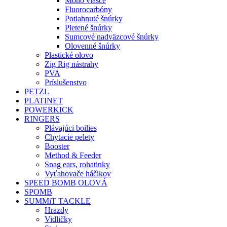
Mono vlasce
Fluorocarbóny
Potiahnuté šnúrky
Pletené šnúrky
Sumcové nadväzcové šnúrky
Olovenné šnúrky
Plastické olovo
Zig Rig nástrahy
PVA
Príslušenstvo
PETZL
PLATINET
POWERKICK
RINGERS
Plávajúci boilies
Chytacie pelety
Booster
Method & Feeder
Snag ears, rohatinky
Vyťahovače háčikov
SPEED BOMB OLOVÁ
SPOMB
SUMMiT TACKLE
Hrazdy
Vidličky