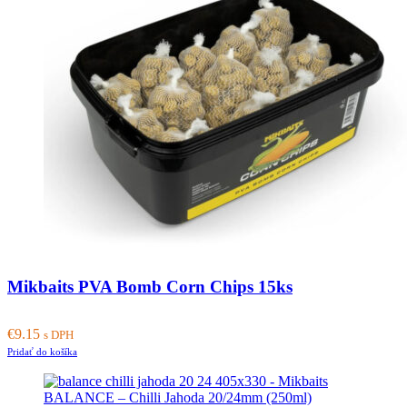
The
options
may
be
chosen
on
the
product
page
Mikbaits PVA Bomb Corn Chips 15ks
€
9.15
s DPH
Pridať do košíka