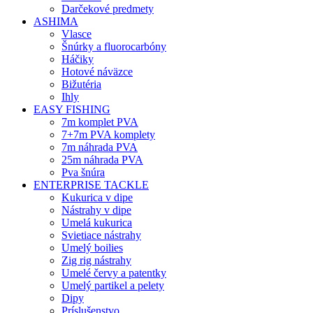
Darčekové predmety
ASHIMA
Vlasce
Šnúrky a fluorocarbóny
Háčiky
Hotové náväzce
Bižutéria
Ihly
EASY FISHING
7m komplet PVA
7+7m PVA komplety
7m náhrada PVA
25m náhrada PVA
Pva šnúra
ENTERPRISE TACKLE
Kukurica v dipe
Nástrahy v dipe
Umelá kukurica
Svietiace nástrahy
Umelý boilies
Zig rig nástrahy
Umelé červy a patentky
Umelý partikel a pelety
Dipy
Príslušenstvo