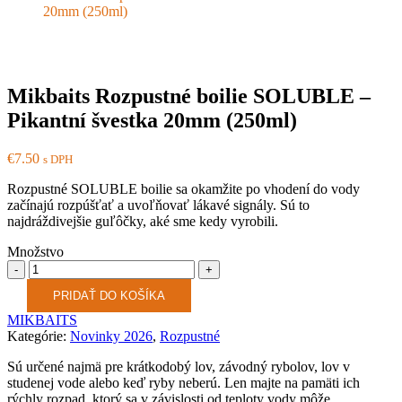
20mm (250ml)
Mikbaits Rozpustné boilie SOLUBLE –
Pikantní švestka 20mm (250ml)
€
7.50
s DPH
Rozpustné SOLUBLE boilie sa okamžite po vhodení do vody
začínajú rozpúšťať a uvoľňovať lákavé signály. Sú to
najdráždivejšie guľôčky, aké sme kedy vyrobili.
Množstvo
Množstvo
PRIDAŤ DO KOŠÍKA
MIKBAITS
Kategórie:
Novinky 2026
,
Rozpustné
Sú určené najmä pre krátkodobý lov, závodný rybolov, lov v
studenej vode alebo keď ryby neberú. Len majte na pamäti ich
rýchly rozpad, ktorý sa v závislosti od teploty vody môže