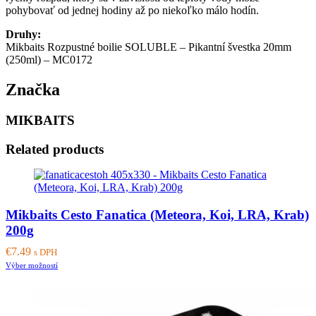
pohybovať od jednej hodiny až po niekoľko málo hodín.
Druhy:
Mikbaits Rozpustné boilie SOLUBLE – Pikantní švestka 20mm
(250ml) – MC0172
Značka
MIKBAITS
Related products
Mikbaits Cesto Fanatica (Meteora, Koi, LRA, Krab)
200g
€
7.49
s DPH
This
Výber možností
product
has
multiple
variants.