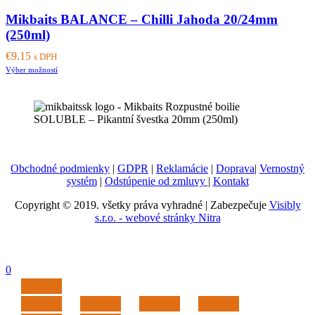
Mikbaits BALANCE – Chilli Jahoda 20/24mm
(250ml)
€
9.15
s DPH
This
Výber možností
product
has
multiple
variants.
The
options
may
Obchodné podmienky
|
GDPR
|
Reklamácie
|
Doprava
|
Vernostný
be
systém
|
Odstúpenie od zmluvy
|
Kontakt
chosen
on
Copyright © 2019. všetky práva vyhradné | Zabezpečuje
Visibly
the
s.r.o. - webové stránky Nitra
product
page
0