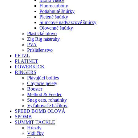
Mono vlasce
Fluorocarbóny
Potiahnuté šnúrky
Pletené šnúrky
Sumcové nadväzcové šnúrky
Olovenné šnúrky
Plastické olovo
Zig Rig nástrahy
PVA
Príslušenstvo
PETZL
PLATINET
POWERKICK
RINGERS
Plávajúci boilies
Chytacie pelety
Booster
Method & Feeder
Snag ears, rohatinky
Vyťahovače háčikov
SPEED BOMB OLOVÁ
SPOMB
SUMMiT TACKLE
Hrazdy
Vidličky