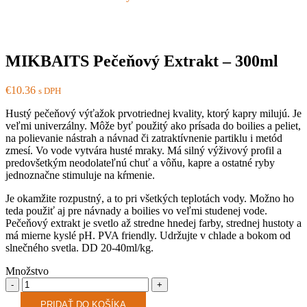
MIKBAITS Pečeňový Extrakt – 300ml
€
10.36
s DPH
Hustý pečeňový výťažok prvotriednej kvality, ktorý kapry milujú. Je
veľmi univerzálny. Môže byť použitý ako prísada do boilies a peliet,
na polievanie nástrah a návnad či zatraktívnenie partiklu i metód
zmesí. Vo vode vytvára husté mraky. Má silný výživový profil a
predovšetkým neodolateľnú chuť a vôňu, kapre a ostatné ryby
jednoznačne stimuluje na kŕmenie.
Je okamžite rozpustný, a to pri všetkých teplotách vody. Možno ho
teda použiť aj pre návnady a boilies vo veľmi studenej vode.
Pečeňový extrakt je svetlo až stredne hnedej farby, strednej hustoty a
má mierne kyslé pH. PVA friendly. Udržujte v chlade a bokom od
slnečného svetla. DD 20-40ml/kg.
Množstvo
Množstvo
PRIDAŤ DO KOŠÍKA