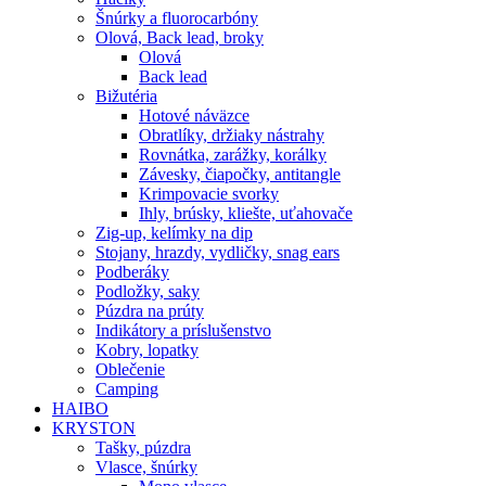
Šnúrky a fluorocarbóny
Olová, Back lead, broky
Olová
Back lead
Bižutéria
Hotové náväzce
Obratlíky, držiaky nástrahy
Rovnátka, zarážky, korálky
Závesky, čiapočky, antitangle
Krimpovacie svorky
Ihly, brúsky, kliešte, uťahovače
Zig-up, kelímky na dip
Stojany, hrazdy, vydličky, snag ears
Podberáky
Podložky, saky
Púzdra na prúty
Indikátory a príslušenstvo
Kobry, lopatky
Oblečenie
Camping
HAIBO
KRYSTON
Tašky, púzdra
Vlasce, šnúrky