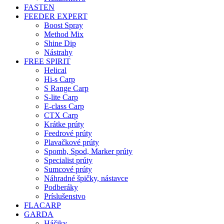
FASTEN
FEEDER EXPERT
Boost Spray
Method Mix
Shine Dip
Nástrahy
FREE SPIRIT
Helical
Hi-s Carp
S Range Carp
S-lite Carp
E-class Carp
CTX Carp
Krátke prúty
Feedrové prúty
Plavačkové prúty
Spomb, Spod, Marker prúty
Specialist prúty
Sumcové prúty
Náhradné špičky, nástavce
Podberáky
Príslušenstvo
FLACARP
GARDA
Háčiky