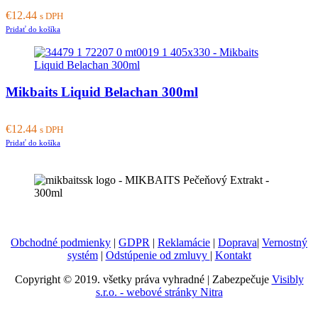
€
12.44
s DPH
Pridať do košíka
Mikbaits Liquid Belachan 300ml
€
12.44
s DPH
Pridať do košíka
Obchodné podmienky
|
GDPR
|
Reklamácie
|
Doprava
|
Vernostný
systém
|
Odstúpenie od zmluvy
|
Kontakt
Copyright © 2019. všetky práva vyhradné | Zabezpečuje
Visibly
s.r.o. - webové stránky Nitra