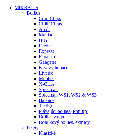
MIKBAITS
Boilies
Corn Chips
Chilli Chips
Amúr
Maniaq
BIG
Feeder
Express
Fanatica
Gangster
Krvavý huňáček
Liverix
Mirabel
X-Class
Spiceman
Spiceman WS1, WS2 & WS3
Balance
TactiQ
Plávajúci boilies (Pop-up)
Boilies v dipe
Rohlíkový boilies, extrudy
Pelety
Klasické