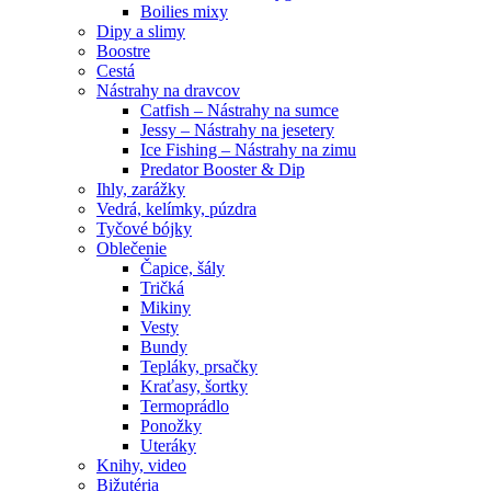
Boilies mixy
Dipy a slimy
Boostre
Cestá
Nástrahy na dravcov
Catfish – Nástrahy na sumce
Jessy – Nástrahy na jesetery
Ice Fishing – Nástrahy na zimu
Predator Booster & Dip
Ihly, zarážky
Vedrá, kelímky, púzdra
Tyčové bójky
Oblečenie
Čapice, šály
Tričká
Mikiny
Vesty
Bundy
Tepláky, prsačky
Kraťasy, šortky
Termoprádlo
Ponožky
Uteráky
Knihy, video
Bižutéria