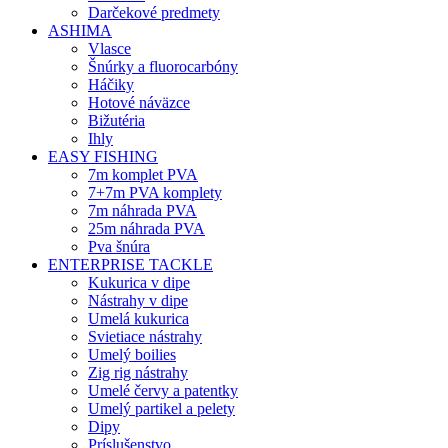
Darčekové predmety
ASHIMA
Vlasce
Šnúrky a fluorocarbóny
Háčiky
Hotové náväzce
Bižutéria
Ihly
EASY FISHING
7m komplet PVA
7+7m PVA komplety
7m náhrada PVA
25m náhrada PVA
Pva šnúra
ENTERPRISE TACKLE
Kukurica v dipe
Nástrahy v dipe
Umelá kukurica
Svietiace nástrahy
Umelý boilies
Zig rig nástrahy
Umelé červy a patentky
Umelý partikel a pelety
Dipy
Príslušenstvo