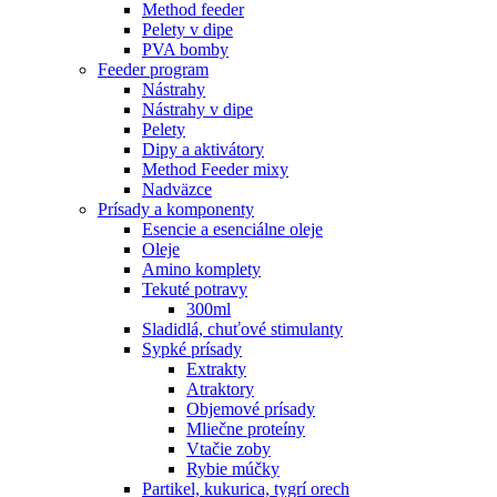
Method feeder
Pelety v dipe
PVA bomby
Feeder program
Nástrahy
Nástrahy v dipe
Pelety
Dipy a aktivátory
Method Feeder mixy
Nadväzce
Prísady a komponenty
Esencie a esenciálne oleje
Oleje
Amino komplety
Tekuté potravy
300ml
Sladidlá, chuťové stimulanty
Sypké prísady
Extrakty
Atraktory
Objemové prísady
Mliečne proteíny
Vtačie zoby
Rybie múčky
Partikel, kukurica, tygrí orech