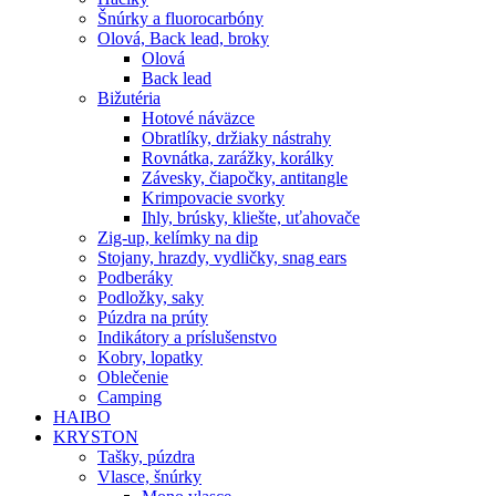
Šnúrky a fluorocarbóny
Olová, Back lead, broky
Olová
Back lead
Bižutéria
Hotové náväzce
Obratlíky, držiaky nástrahy
Rovnátka, zarážky, korálky
Závesky, čiapočky, antitangle
Krimpovacie svorky
Ihly, brúsky, kliešte, uťahovače
Zig-up, kelímky na dip
Stojany, hrazdy, vydličky, snag ears
Podberáky
Podložky, saky
Púzdra na prúty
Indikátory a príslušenstvo
Kobry, lopatky
Oblečenie
Camping
HAIBO
KRYSTON
Tašky, púzdra
Vlasce, šnúrky