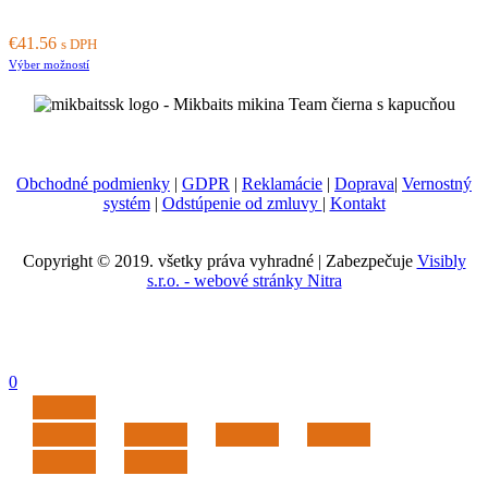
The
options
€
41.56
may
s DPH
This
be
Výber možností
product
chosen
has
on
multiple
the
variants.
product
The
page
options
Obchodné podmienky
|
GDPR
|
Reklamácie
|
Doprava
|
Vernostný
may
systém
|
Odstúpenie od zmluvy
|
Kontakt
be
chosen
on
Copyright © 2019. všetky práva vyhradné | Zabezpečuje
Visibly
the
s.r.o. - webové stránky Nitra
product
page
0