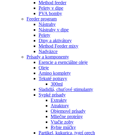
Method feeder
Pelety v dipe
PVA bomby
Feeder program
Nástrahy
Nástrahy v dipe
Pelety
Dipy a aktivátory
Method Feeder mixy
Nadväzce
Prísady a komponenty
Esencie a esenciálne oleje
Oleje
Amino komplety
Tekuté potravy
300ml
Sladidlá, chuťové stimulanty
Sypké prísady
Extrakty
Atraktory
Objemové prísady
Mliečne proteíny
Vtačie zoby
Rybie múčky
Partikel, kukurica, tygrí orech