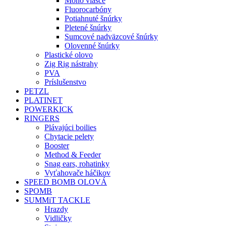
Mono vlasce
Fluorocarbóny
Potiahnuté šnúrky
Pletené šnúrky
Sumcové nadväzcové šnúrky
Olovenné šnúrky
Plastické olovo
Zig Rig nástrahy
PVA
Príslušenstvo
PETZL
PLATINET
POWERKICK
RINGERS
Plávajúci boilies
Chytacie pelety
Booster
Method & Feeder
Snag ears, rohatinky
Vyťahovače háčikov
SPEED BOMB OLOVÁ
SPOMB
SUMMiT TACKLE
Hrazdy
Vidličky