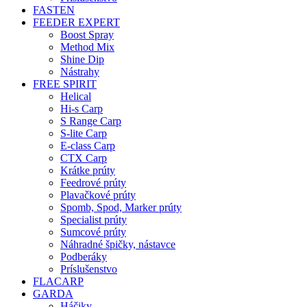
FASTEN
FEEDER EXPERT
Boost Spray
Method Mix
Shine Dip
Nástrahy
FREE SPIRIT
Helical
Hi-s Carp
S Range Carp
S-lite Carp
E-class Carp
CTX Carp
Krátke prúty
Feedrové prúty
Plavačkové prúty
Spomb, Spod, Marker prúty
Specialist prúty
Sumcové prúty
Náhradné špičky, nástavce
Podberáky
Príslušenstvo
FLACARP
GARDA
Háčiky