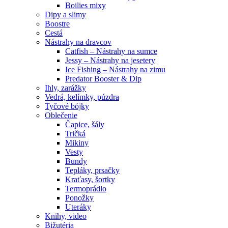
Boilies mixy
Dipy a slimy
Boostre
Cestá
Nástrahy na dravcov
Catfish – Nástrahy na sumce
Jessy – Nástrahy na jesetery
Ice Fishing – Nástrahy na zimu
Predator Booster & Dip
Ihly, zarážky
Vedrá, kelímky, púzdra
Tyčové bójky
Oblečenie
Čapice, šály
Tričká
Mikiny
Vesty
Bundy
Tepláky, prsačky
Kraťasy, šortky
Termoprádlo
Ponožky
Uteráky
Knihy, video
Bižutéria