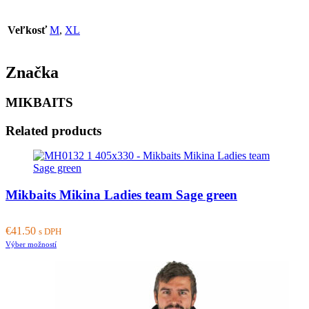
Veľkosť
M
,
XL
Značka
MIKBAITS
Related products
Mikbaits Mikina Ladies team Sage green
€
41.50
s DPH
This
Výber možností
product
has
multiple
variants.
The