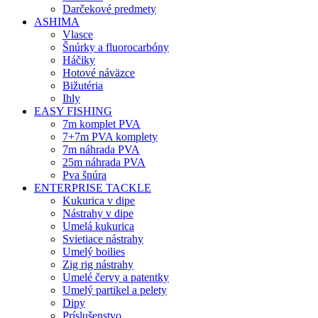
Darčekové predmety
ASHIMA
Vlasce
Šnúrky a fluorocarbóny
Háčiky
Hotové náväzce
Bižutéria
Ihly
EASY FISHING
7m komplet PVA
7+7m PVA komplety
7m náhrada PVA
25m náhrada PVA
Pva šnúra
ENTERPRISE TACKLE
Kukurica v dipe
Nástrahy v dipe
Umelá kukurica
Svietiace nástrahy
Umelý boilies
Zig rig nástrahy
Umelé červy a patentky
Umelý partikel a pelety
Dipy
Príslušenstvo