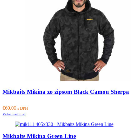
options
may
be
chosen
on
the
product
page
Mikbaits Mikina zo zipsom Black Camou Sherpa
€
60.00
s DPH
This
Výber možností
product
has
multiple
Mikbaits Mikina Green Line
variants.