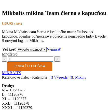
Mikbaits mikina Team čierna s kapucňou
€
39.96
s DPH
Mikina Mikbaits team čierna z kvalitného materiálu bez a s
kapucňou. Ideálne voľnočasové oblečenie nenápadné farby k vode.
S novými logami Mikbaits.
Veľkosť
Vymazať
Množstvo
Množstvo
PRIDAŤ DO KOŠÍKA
MIKBAITS
Katalógové číslo:
-
Kategórie:
!!! Výpredaj !!!
,
Mikiny
Druhy:
M – 11120375
L – 11120376
XL – 11120377
XXL – 11120378
XXXL – 11120379