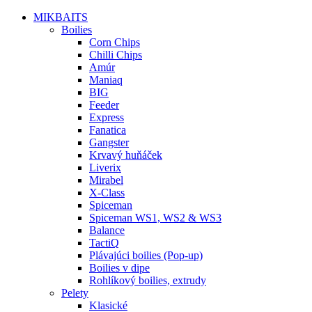
MIKBAITS
Boilies
Corn Chips
Chilli Chips
Amúr
Maniaq
BIG
Feeder
Express
Fanatica
Gangster
Krvavý huňáček
Liverix
Mirabel
X-Class
Spiceman
Spiceman WS1, WS2 & WS3
Balance
TactiQ
Plávajúci boilies (Pop-up)
Boilies v dipe
Rohlíkový boilies, extrudy
Pelety
Klasické