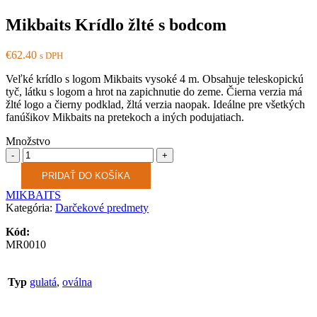
Mikbaits Krídlo žlté s bodcom
€
62.40
s DPH
Veľké krídlo s logom Mikbaits vysoké 4 m. Obsahuje teleskopickú
tyč, látku s logom a hrot na zapichnutie do zeme. Čierna verzia má
žlté logo a čierny podklad, žltá verzia naopak. Ideálne pre všetkých
fanúšikov Mikbaits na pretekoch a iných podujatiach.
Množstvo
Množstvo
PRIDAŤ DO KOŠÍKA
MIKBAITS
Kategória:
Darčekové predmety
Kód:
MR0010
Typ
gulatá
,
oválna