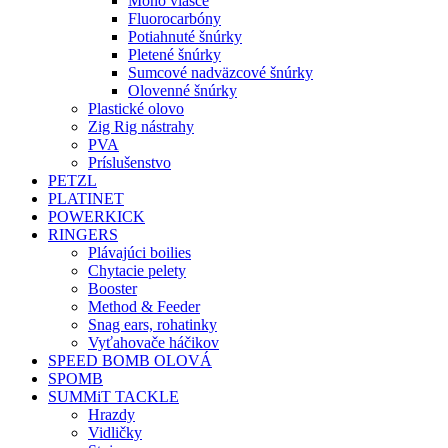
Mono vlasce
Fluorocarbóny
Potiahnuté šnúrky
Pletené šnúrky
Sumcové nadväzcové šnúrky
Olovenné šnúrky
Plastické olovo
Zig Rig nástrahy
PVA
Príslušenstvo
PETZL
PLATINET
POWERKICK
RINGERS
Plávajúci boilies
Chytacie pelety
Booster
Method & Feeder
Snag ears, rohatinky
Vyťahovače háčikov
SPEED BOMB OLOVÁ
SPOMB
SUMMiT TACKLE
Hrazdy
Vidličky