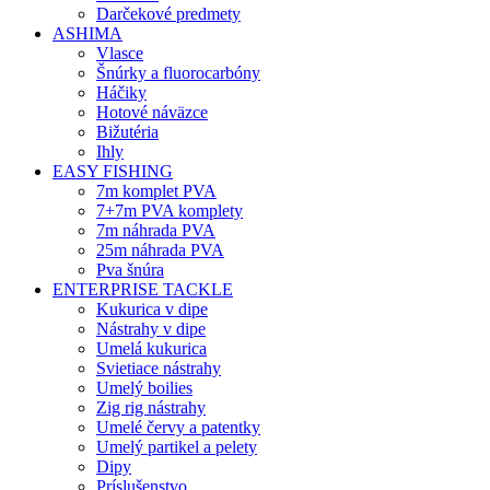
Darčekové predmety
ASHIMA
Vlasce
Šnúrky a fluorocarbóny
Háčiky
Hotové náväzce
Bižutéria
Ihly
EASY FISHING
7m komplet PVA
7+7m PVA komplety
7m náhrada PVA
25m náhrada PVA
Pva šnúra
ENTERPRISE TACKLE
Kukurica v dipe
Nástrahy v dipe
Umelá kukurica
Svietiace nástrahy
Umelý boilies
Zig rig nástrahy
Umelé červy a patentky
Umelý partikel a pelety
Dipy
Príslušenstvo