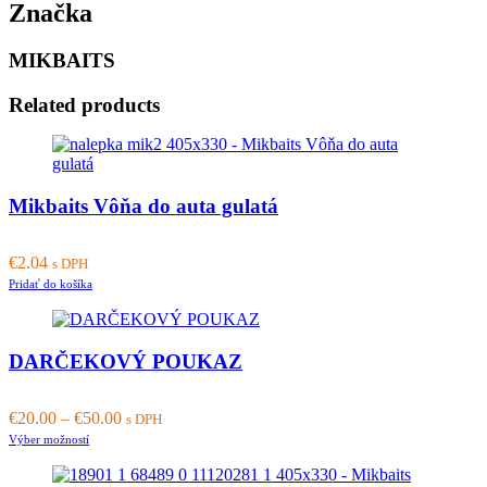
Značka
MIKBAITS
Related products
Mikbaits Vôňa do auta gulatá
€
2.04
s DPH
Pridať do košíka
DARČEKOVÝ POUKAZ
€
20.00
–
€
50.00
s DPH
This
Výber možností
product
has