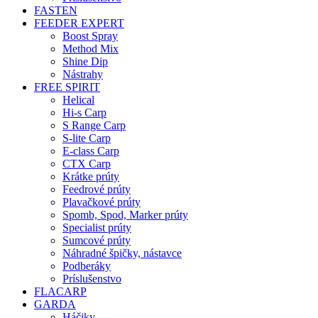
FASTEN
FEEDER EXPERT
Boost Spray
Method Mix
Shine Dip
Nástrahy
FREE SPIRIT
Helical
Hi-s Carp
S Range Carp
S-lite Carp
E-class Carp
CTX Carp
Krátke prúty
Feedrové prúty
Plavačkové prúty
Spomb, Spod, Marker prúty
Specialist prúty
Sumcové prúty
Náhradné špičky, nástavce
Podberáky
Príslušenstvo
FLACARP
GARDA
Háčiky