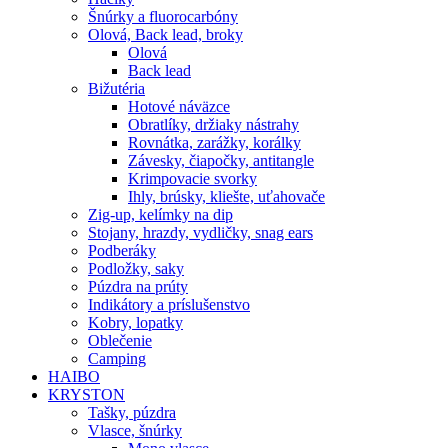
Šnúrky a fluorocarbóny
Olová, Back lead, broky
Olová
Back lead
Bižutéria
Hotové náväzce
Obratlíky, držiaky nástrahy
Rovnátka, zarážky, korálky
Závesky, čiapočky, antitangle
Krimpovacie svorky
Ihly, brúsky, kliešte, uťahovače
Zig-up, kelímky na dip
Stojany, hrazdy, vydličky, snag ears
Podberáky
Podložky, saky
Púzdra na prúty
Indikátory a príslušenstvo
Kobry, lopatky
Oblečenie
Camping
HAIBO
KRYSTON
Tašky, púzdra
Vlasce, šnúrky