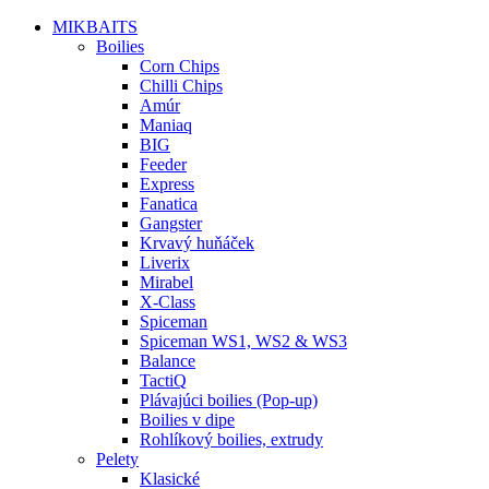
MIKBAITS
Boilies
Corn Chips
Chilli Chips
Amúr
Maniaq
BIG
Feeder
Express
Fanatica
Gangster
Krvavý huňáček
Liverix
Mirabel
X-Class
Spiceman
Spiceman WS1, WS2 & WS3
Balance
TactiQ
Plávajúci boilies (Pop-up)
Boilies v dipe
Rohlíkový boilies, extrudy
Pelety
Klasické