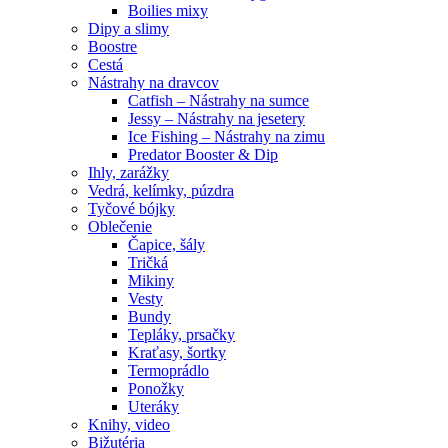
Boilies mixy
Dipy a slimy
Boostre
Cestá
Nástrahy na dravcov
Catfish – Nástrahy na sumce
Jessy – Nástrahy na jesetery
Ice Fishing – Nástrahy na zimu
Predator Booster & Dip
Ihly, zarážky
Vedrá, kelímky, púzdra
Tyčové bójky
Oblečenie
Čapice, šály
Tričká
Mikiny
Vesty
Bundy
Tepláky, prsačky
Kraťasy, šortky
Termoprádlo
Ponožky
Uteráky
Knihy, video
Bižutéria