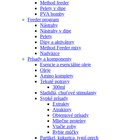
Method feeder
Pelety v dipe
PVA bomby
Feeder program
Nástrahy
Nástrahy v dipe
Pelety
Dipy a aktivátory
Method Feeder mixy
Nadväzce
Prísady a komponenty
Esencie a esenciálne oleje
Oleje
Amino komplety
Tekuté potravy
300ml
Sladidlá, chuťové stimulanty
Sypké prísady
Extrakty
Atraktory
Objemové prísady
Mliečne proteíny
Vtačie zoby
Rybie múčky
Partikel, kukurica, tygrí orech