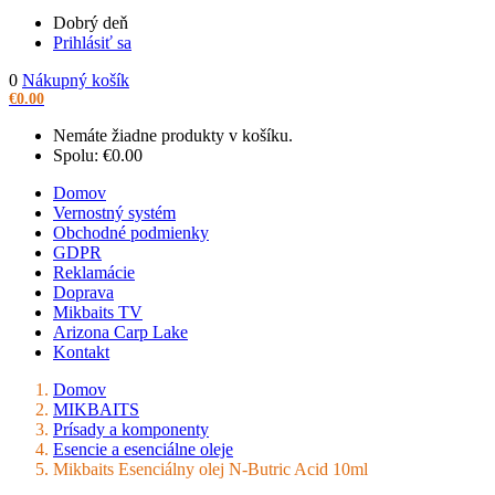
Dobrý deň
Prihlásiť sa
0
Nákupný košík
€
0.00
Nemáte žiadne produkty v košíku.
Spolu:
€
0.00
Domov
Vernostný systém
Obchodné podmienky
GDPR
Reklamácie
Doprava
Mikbaits TV
Arizona Carp Lake
Kontakt
Domov
MIKBAITS
Prísady a komponenty
Esencie a esenciálne oleje
Mikbaits Esenciálny olej N-Butric Acid 10ml