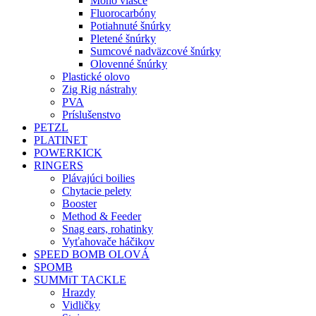
Mono vlasce
Fluorocarbóny
Potiahnuté šnúrky
Pletené šnúrky
Sumcové nadväzcové šnúrky
Olovenné šnúrky
Plastické olovo
Zig Rig nástrahy
PVA
Príslušenstvo
PETZL
PLATINET
POWERKICK
RINGERS
Plávajúci boilies
Chytacie pelety
Booster
Method & Feeder
Snag ears, rohatinky
Vyťahovače háčikov
SPEED BOMB OLOVÁ
SPOMB
SUMMiT TACKLE
Hrazdy
Vidličky