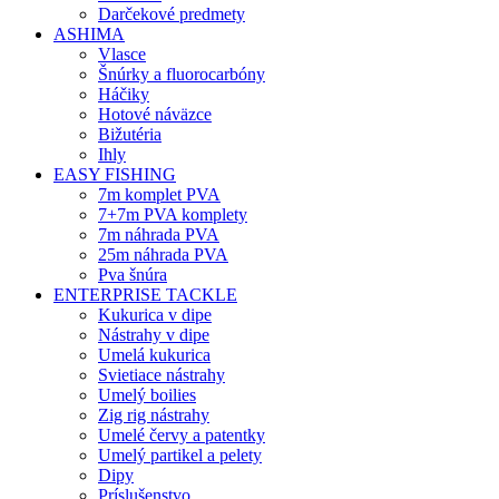
Darčekové predmety
ASHIMA
Vlasce
Šnúrky a fluorocarbóny
Háčiky
Hotové náväzce
Bižutéria
Ihly
EASY FISHING
7m komplet PVA
7+7m PVA komplety
7m náhrada PVA
25m náhrada PVA
Pva šnúra
ENTERPRISE TACKLE
Kukurica v dipe
Nástrahy v dipe
Umelá kukurica
Svietiace nástrahy
Umelý boilies
Zig rig nástrahy
Umelé červy a patentky
Umelý partikel a pelety
Dipy
Príslušenstvo