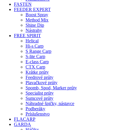
FASTEN
FEEDER EXPERT
Boost Spray
Method Mix
Shine Dip
Nástrahy
FREE SPIRIT
Helical
Hi-s Carp
S Range Carp
S-lite Carp
E-class Carp
CTX Carp
Krátke prúty
Feedrové prúty
Plavačkové prúty
Spomb, Spod, Marker prúty
Specialist prúty
Sumcové prúty
Náhradné špičky, nástavce
Podberáky
Príslušenstvo
FLACARP
GARDA
Háčiky