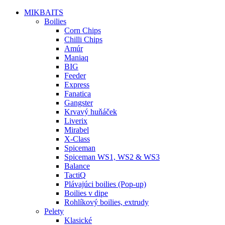
MIKBAITS
Boilies
Corn Chips
Chilli Chips
Amúr
Maniaq
BIG
Feeder
Express
Fanatica
Gangster
Krvavý huňáček
Liverix
Mirabel
X-Class
Spiceman
Spiceman WS1, WS2 & WS3
Balance
TactiQ
Plávajúci boilies (Pop-up)
Boilies v dipe
Rohlíkový boilies, extrudy
Pelety
Klasické