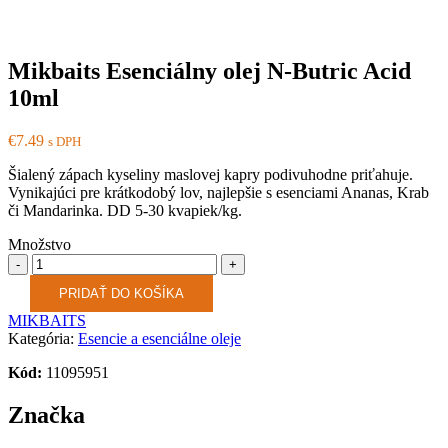
Mikbaits Esenciálny olej N-Butric Acid
10ml
€
7.49
s DPH
Šialený zápach kyseliny maslovej kapry podivuhodne priťahuje.
Vynikajúci pre krátkodobý lov, najlepšie s esenciami Ananas, Krab
či Mandarinka. DD 5-30 kvapiek/kg.
Množstvo
Množstvo
PRIDAŤ DO KOŠÍKA
MIKBAITS
Kategória:
Esencie a esenciálne oleje
Kód:
11095951
Značka