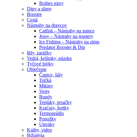
Boilies mixy
Dipy a slimy
Boostre
Cestá
Nástrahy na dravcov
Catfish – Nástrahy na sumce
Jessy – Nástrahy na jesetery
Ice Fishing – Nástrahy na zimu
Predator Booster & Dip
Ihly, zarážky
Vedrá, kelímky, púzdra
Tyčové bójky
Oblečenie
Čapice, šály
Tričká
Mikiny
Vesty
Bundy
Tepláky, prsačky
Kraťasy, šortky
Termoprádlo
Ponožky
Uteráky
Knihy, video
Bižutéria