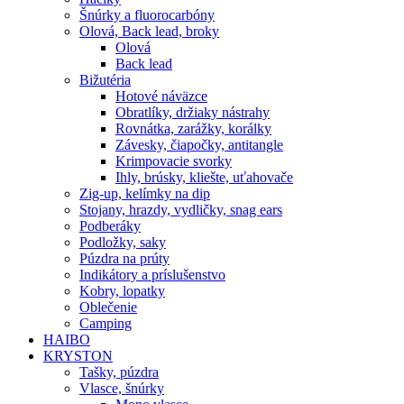
Šnúrky a fluorocarbóny
Olová, Back lead, broky
Olová
Back lead
Bižutéria
Hotové náväzce
Obratlíky, držiaky nástrahy
Rovnátka, zarážky, korálky
Závesky, čiapočky, antitangle
Krimpovacie svorky
Ihly, brúsky, kliešte, uťahovače
Zig-up, kelímky na dip
Stojany, hrazdy, vydličky, snag ears
Podberáky
Podložky, saky
Púzdra na prúty
Indikátory a príslušenstvo
Kobry, lopatky
Oblečenie
Camping
HAIBO
KRYSTON
Tašky, púzdra
Vlasce, šnúrky