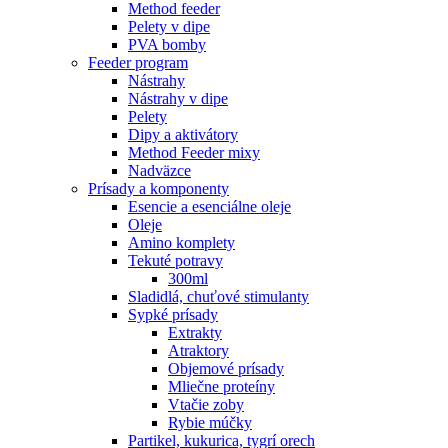
Method feeder
Pelety v dipe
PVA bomby
Feeder program
Nástrahy
Nástrahy v dipe
Pelety
Dipy a aktivátory
Method Feeder mixy
Nadväzce
Prísady a komponenty
Esencie a esenciálne oleje
Oleje
Amino komplety
Tekuté potravy
300ml
Sladidlá, chuťové stimulanty
Sypké prísady
Extrakty
Atraktory
Objemové prísady
Mliečne proteíny
Vtačie zoby
Rybie múčky
Partikel, kukurica, tygrí orech