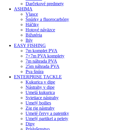
Darčekové predmety
ASHIMA
Vlasce
Šnúrky a fluorocarbóny
Háčiky
Hotové náväzce
Bižutéria
Ihly
EASY FISHING
7m komplet PVA
7+7m PVA komplety
7m náhrada PVA
25m náhrada PVA
Pva šnúra
ENTERPRISE TACKLE
Kukurica v dipe
Nástrahy v dipe
Umelá kukurica
Svietiace nástrahy
Umelý boilies
Zig rig nástrahy
Umelé červy a patentky
Umelý partikel a pelety
Dipy
Príslušenstvo