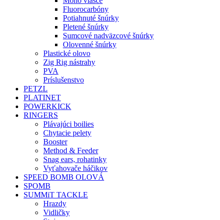
Mono vlasce
Fluorocarbóny
Potiahnuté šnúrky
Pletené šnúrky
Sumcové nadväzcové šnúrky
Olovenné šnúrky
Plastické olovo
Zig Rig nástrahy
PVA
Príslušenstvo
PETZL
PLATINET
POWERKICK
RINGERS
Plávajúci boilies
Chytacie pelety
Booster
Method & Feeder
Snag ears, rohatinky
Vyťahovače háčikov
SPEED BOMB OLOVÁ
SPOMB
SUMMiT TACKLE
Hrazdy
Vidličky