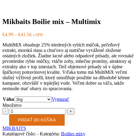
Mikbaits Boilie mix – Multimix
€
4.99
–
€
41.56
s DPH
MultiMiX obsahuje 25% triedených rybích múčok, pečeňový
extrakt, morskú riasu a chuťovo aj nutrične vyvážené zloženie
ostatných zložiek. Žiadne lacné alebo odpadové prísady, ale rovnaké
prvotriedne rybie múčky, vtáčie zoby, mliečne proteíny, atraktory aj
extrakty ako v top zmesiach. Tiež objemové prísady sú v úplne
špičkovej potravinovej kvalite. Vďaka tomu má MultiMiX veľmi
slušný výživný profil, ktorý umožňuje použitie na dlhodobé kŕmne
kampane, obzvlášť v teplejšej vode. Veľmi dobre sa váľa, takže
nemusíte mať obavy zo spracovania.
Váha
Vymazať
Množstvo
Množstvo
PRIDAŤ DO KOŠÍKA
MIKBAITS
Katalógové číslo:
-
Kategória:
Boilies mixy