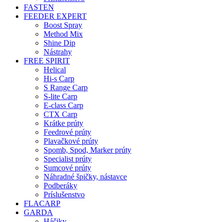
FASTEN
FEEDER EXPERT
Boost Spray
Method Mix
Shine Dip
Nástrahy
FREE SPIRIT
Helical
Hi-s Carp
S Range Carp
S-lite Carp
E-class Carp
CTX Carp
Krátke prúty
Feedrové prúty
Plavačkové prúty
Spomb, Spod, Marker prúty
Specialist prúty
Sumcové prúty
Náhradné špičky, nástavce
Podberáky
Príslušenstvo
FLACARP
GARDA
Háčiky