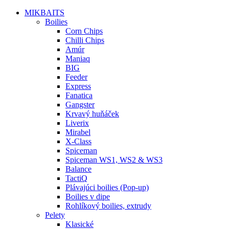
MIKBAITS
Boilies
Corn Chips
Chilli Chips
Amúr
Maniaq
BIG
Feeder
Express
Fanatica
Gangster
Krvavý huňáček
Liverix
Mirabel
X-Class
Spiceman
Spiceman WS1, WS2 & WS3
Balance
TactiQ
Plávajúci boilies (Pop-up)
Boilies v dipe
Rohlíkový boilies, extrudy
Pelety
Klasické