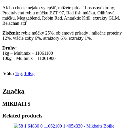
Ak ho chcete nejako vylepšiť, môžete pridať Lososové droby,
Predtrávenú rybiu múčku EZT 97, Red fish múčku, Olihňovú
múčku, Meggablend, Robin Red, Antarktic Krill, extrakty GLM,
Belachan atď.
Zloženie:
rybie múčky 25%, objemové prísady , mliečne proteíny
12%, vtáčie zoby 6%, atraktory 6%, extrakty 1%.
Druhy:
1kg – Multimix – 11061100
10kg – Multimix – 11061900
Váha
1kg
,
10Kg
Značka
MIKBAITS
Related products