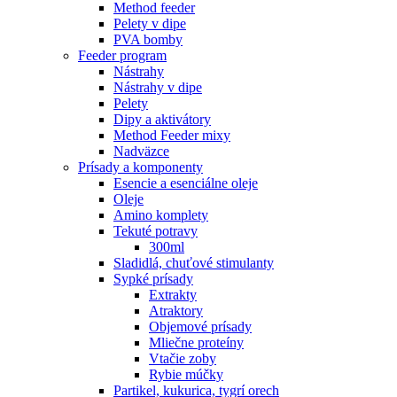
Method feeder
Pelety v dipe
PVA bomby
Feeder program
Nástrahy
Nástrahy v dipe
Pelety
Dipy a aktivátory
Method Feeder mixy
Nadväzce
Prísady a komponenty
Esencie a esenciálne oleje
Oleje
Amino komplety
Tekuté potravy
300ml
Sladidlá, chuťové stimulanty
Sypké prísady
Extrakty
Atraktory
Objemové prísady
Mliečne proteíny
Vtačie zoby
Rybie múčky
Partikel, kukurica, tygrí orech