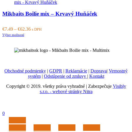
Mikbaits Boilie mix – Krvavý Huňáček
€
7.49
–
€
62.36
s DPH
This
Výber možností
product
has
multiple
variants.
The
options
Obchodné podmienky
|
GDPR
|
Reklamácie
|
Doprava
|
Vernostný
may
systém
|
Odstúpenie od zmluvy
|
Kontakt
be
chosen
Copyright © 2019. všetky práva vyhradné | Zabezpečuje
Visibly
on
s.r.o. - webové stránky Nitra
the
product
page
0