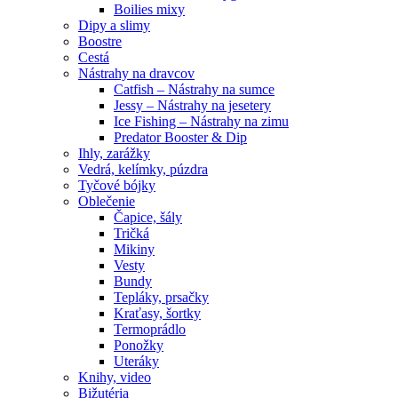
Boilies mixy
Dipy a slimy
Boostre
Cestá
Nástrahy na dravcov
Catfish – Nástrahy na sumce
Jessy – Nástrahy na jesetery
Ice Fishing – Nástrahy na zimu
Predator Booster & Dip
Ihly, zarážky
Vedrá, kelímky, púzdra
Tyčové bójky
Oblečenie
Čapice, šály
Tričká
Mikiny
Vesty
Bundy
Tepláky, prsačky
Kraťasy, šortky
Termoprádlo
Ponožky
Uteráky
Knihy, video
Bižutéria