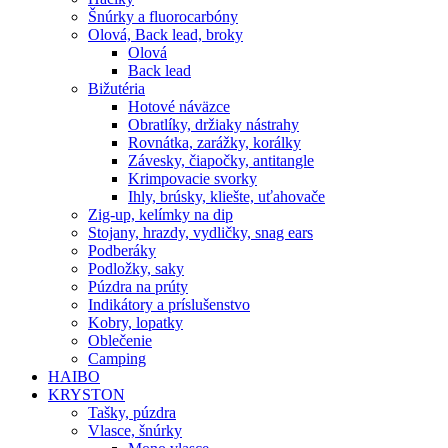
Šnúrky a fluorocarbóny
Olová, Back lead, broky
Olová
Back lead
Bižutéria
Hotové náväzce
Obratlíky, držiaky nástrahy
Rovnátka, zarážky, korálky
Závesky, čiapočky, antitangle
Krimpovacie svorky
Ihly, brúsky, kliešte, uťahovače
Zig-up, kelímky na dip
Stojany, hrazdy, vydličky, snag ears
Podberáky
Podložky, saky
Púzdra na prúty
Indikátory a príslušenstvo
Kobry, lopatky
Oblečenie
Camping
HAIBO
KRYSTON
Tašky, púzdra
Vlasce, šnúrky