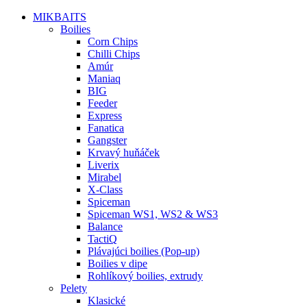
MIKBAITS
Boilies
Corn Chips
Chilli Chips
Amúr
Maniaq
BIG
Feeder
Express
Fanatica
Gangster
Krvavý huňáček
Liverix
Mirabel
X-Class
Spiceman
Spiceman WS1, WS2 & WS3
Balance
TactiQ
Plávajúci boilies (Pop-up)
Boilies v dipe
Rohlíkový boilies, extrudy
Pelety
Klasické