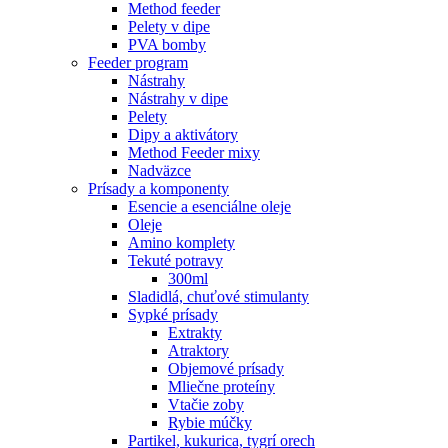
Method feeder
Pelety v dipe
PVA bomby
Feeder program
Nástrahy
Nástrahy v dipe
Pelety
Dipy a aktivátory
Method Feeder mixy
Nadväzce
Prísady a komponenty
Esencie a esenciálne oleje
Oleje
Amino komplety
Tekuté potravy
300ml
Sladidlá, chuťové stimulanty
Sypké prísady
Extrakty
Atraktory
Objemové prísady
Mliečne proteíny
Vtačie zoby
Rybie múčky
Partikel, kukurica, tygrí orech