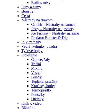
Boilies mixy
Dipy a slimy
Boostre
Cestá
Nástrahy na dravcov
Catfish – Nástrahy na sumce
Jessy – Nástrahy na jesetery
Ice Fishing – Nástrahy na zimu
Predator Booster & Dip
Ihly, zarážky
Vedrá, kelímky, púzdra
Tyčové bójky
Oblečenie
Čapice, šály
Tričká
Mikiny
Vesty
Bundy
Tepláky, prsačky
Kraťasy, šortky
Termoprádlo
Ponožky
Uteráky
Knihy, video
Bižutéria