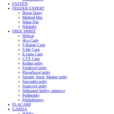
FASTEN
FEEDER EXPERT
Boost Spray
Method Mix
Shine Dip
Nástrahy
FREE SPIRIT
Helical
Hi-s Carp
S Range Carp
S-lite Carp
E-class Carp
CTX Carp
Krátke prúty
Feedrové prúty
Plavačkové prúty
Spomb, Spod, Marker prúty
Specialist prúty
Sumcové prúty
Náhradné špičky, nástavce
Podberáky
Príslušenstvo
FLACARP
GARDA
Háčiky