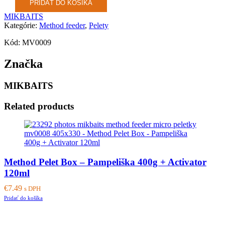
PRIDAŤ DO KOŠÍKA
MIKBAITS
Kategórie:
Method feeder
,
Pelety
Kód: MV0009
Značka
MIKBAITS
Related products
Method Pelet Box – Pampeliška 400g + Activator
120ml
€
7.49
s DPH
Pridať do košíka