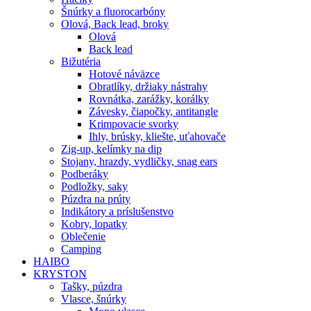
Šnúrky a fluorocarbóny
Olová, Back lead, broky
Olová
Back lead
Bižutéria
Hotové náväzce
Obratlíky, držiaky nástrahy
Rovnátka, zarážky, korálky
Závesky, čiapočky, antitangle
Krimpovacie svorky
Ihly, brúsky, kliešte, uťahovače
Zig-up, kelímky na dip
Stojany, hrazdy, vydličky, snag ears
Podberáky
Podložky, saky
Púzdra na prúty
Indikátory a príslušenstvo
Kobry, lopatky
Oblečenie
Camping
HAIBO
KRYSTON
Tašky, púzdra
Vlasce, šnúrky