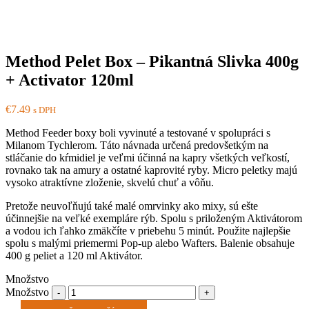
Method Pelet Box – Pikantná Slivka 400g
+ Activator 120ml
€
7.49
s DPH
Method Feeder boxy boli vyvinuté a testované v spolupráci s
Milanom Tychlerom. Táto návnada určená predovšetkým na
stláčanie do kŕmidiel je veľmi účinná na kapry všetkých veľkostí,
rovnako tak na amury a ostatné kaprovité ryby. Micro peletky majú
vysoko atraktívne zloženie, skvelú chuť a vôňu.
Pretože neuvoľňujú také malé omrvinky ako mixy, sú ešte
účinnejšie na veľké exempláre rýb. Spolu s priloženým Aktivátorom
a vodou ich ľahko zmäkčíte v priebehu 5 minút. Použite najlepšie
spolu s malými priemermi Pop-up alebo Wafters. Balenie obsahuje
400 g peliet a 120 ml Aktivátor.
Množstvo
Množstvo