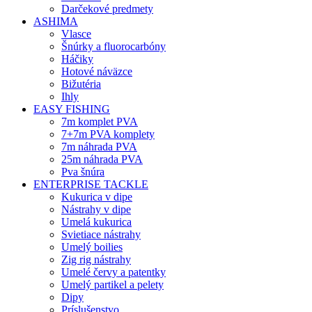
Darčekové predmety
ASHIMA
Vlasce
Šnúrky a fluorocarbóny
Háčiky
Hotové náväzce
Bižutéria
Ihly
EASY FISHING
7m komplet PVA
7+7m PVA komplety
7m náhrada PVA
25m náhrada PVA
Pva šnúra
ENTERPRISE TACKLE
Kukurica v dipe
Nástrahy v dipe
Umelá kukurica
Svietiace nástrahy
Umelý boilies
Zig rig nástrahy
Umelé červy a patentky
Umelý partikel a pelety
Dipy
Príslušenstvo