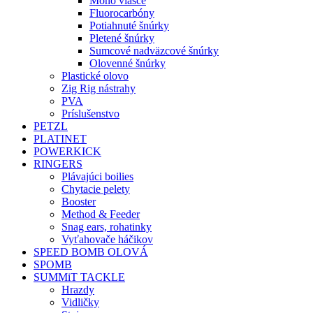
Mono vlasce
Fluorocarbóny
Potiahnuté šnúrky
Pletené šnúrky
Sumcové nadväzcové šnúrky
Olovenné šnúrky
Plastické olovo
Zig Rig nástrahy
PVA
Príslušenstvo
PETZL
PLATINET
POWERKICK
RINGERS
Plávajúci boilies
Chytacie pelety
Booster
Method & Feeder
Snag ears, rohatinky
Vyťahovače háčikov
SPEED BOMB OLOVÁ
SPOMB
SUMMiT TACKLE
Hrazdy
Vidličky