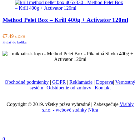
Method Pelet Box – Krill 400g + Activator 120ml
€
7.49
s DPH
Pridať do košíka
Obchodné podmienky
|
GDPR
|
Reklamácie
|
Doprava
|
Vernostný
systém
|
Odstúpenie od zmluvy
|
Kontakt
Copyright © 2019. všetky práva vyhradné | Zabezpečuje
Visibly
s.r.o. - webové stránky Nitra
0