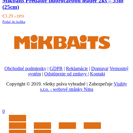
Mikbaits Predator fluorocarbon leader 2ks – 55lb
(25cm)
€
3.29
s DPH
Pridať do košíka
Obchodné podmienky
|
GDPR
|
Reklamácie
|
Doprava
|
Vernostný
systém
|
Odstúpenie od zmluvy
|
Kontakt
Copyright © 2019. všetky práva vyhradné | Zabezpečuje
Visibly
s.r.o. - webové stránky Nitra
0