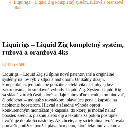
Liquirigs – Liquid Zig kompletný systém, ružová a oranžová
4ks
Liquirigs – Liquid Zig kompletný systém,
ružová a oranžová 4ks
€
13.96
s DPH
Liquirigs – Liquid Zig sú úplne nové patentované a originálne
systémy na lov rýb v stĺpci a nad dnom. Unikátny dizajn,
kompatibilita, jednoduché použitie a efektivita nástrahy aj bez
zakrmovania, to sú hlavné výhody Liquid Zig. Systém Liquid Rig
sa skladá z troch častí, ktoré sa dajú ľubovoľne meniť, kombinovať,
či odoberať – montáž s rovnátkom, plávajúca pena a kapsule na
naplnenie boosterom. Hlavná a zásadná výhoda oproti
konkurenčným montážam je kapsula, do ktorej je možné naliať
booster, esenciu, plazmu alebo dip a tekutina sa potom postupne
uvoľňuje do okolia nástrahy. Ak chcete, aby sa tekutina uvoľňovala
pomalšie, môžete použiť plávajúcu penu, ktorá tekutinu vsiakne a