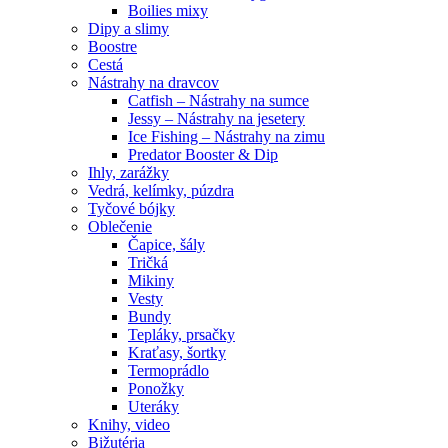
Boilies mixy
Dipy a slimy
Boostre
Cestá
Nástrahy na dravcov
Catfish – Nástrahy na sumce
Jessy – Nástrahy na jesetery
Ice Fishing – Nástrahy na zimu
Predator Booster & Dip
Ihly, zarážky
Vedrá, kelímky, púzdra
Tyčové bójky
Oblečenie
Čapice, šály
Tričká
Mikiny
Vesty
Bundy
Tepláky, prsačky
Kraťasy, šortky
Termoprádlo
Ponožky
Uteráky
Knihy, video
Bižutéria