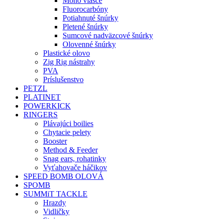
Mono vlasce
Fluorocarbóny
Potiahnuté šnúrky
Pletené šnúrky
Sumcové nadväzcové šnúrky
Olovenné šnúrky
Plastické olovo
Zig Rig nástrahy
PVA
Príslušenstvo
PETZL
PLATINET
POWERKICK
RINGERS
Plávajúci boilies
Chytacie pelety
Booster
Method & Feeder
Snag ears, rohatinky
Vyťahovače háčikov
SPEED BOMB OLOVÁ
SPOMB
SUMMiT TACKLE
Hrazdy
Vidličky