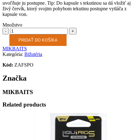
uvoľňuje ju postupne. Tip: Do kapsule s tekutinou sa dá vložiť aj
živý červík, ktorý svojim pohybom tekutinu postupne vytláča z
kapsule von.
Množstvo
Množstvo
PRIDAŤ DO KOŠÍKA
MIKBAITS
Kategória:
Bižutéria
Kód:
ZAFSPO
Značka
MIKBAITS
Related products