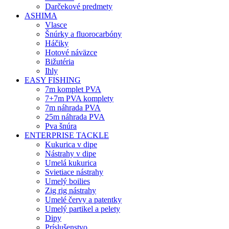
Darčekové predmety
ASHIMA
Vlasce
Šnúrky a fluorocarbóny
Háčiky
Hotové náväzce
Bižutéria
Ihly
EASY FISHING
7m komplet PVA
7+7m PVA komplety
7m náhrada PVA
25m náhrada PVA
Pva šnúra
ENTERPRISE TACKLE
Kukurica v dipe
Nástrahy v dipe
Umelá kukurica
Svietiace nástrahy
Umelý boilies
Zig rig nástrahy
Umelé červy a patentky
Umelý partikel a pelety
Dipy
Príslušenstvo