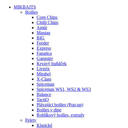
MIKBAITS
Boilies
Corn Chips
Chilli Chips
Amúr
Maniaq
BIG
Feeder
Express
Fanatica
Gangster
Krvavý huňáček
Liverix
Mirabel
X-Class
Spiceman
Spiceman WS1, WS2 & WS3
Balance
TactiQ
Plávajúci boilies (Pop-up)
Boilies v dipe
Rohlíkový boilies, extrudy
Pelety
Klasické