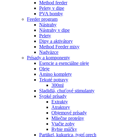
Method feeder
Pelety v dipe
PVA bomby
Feeder program
Nástrahy
Nástrahy v dipe
Pelety
Dipy a aktivátory
Method Feeder mixy
Nadväzce
Prísady a komponenty
Esencie a esenciálne oleje
Oleje
Amino komplety
Tekuté potravy
300ml
Sladidlá, chuťové stimulanty
Sypké prísady
Extrakty
Atraktory
Objemové prísady
Mliečne proteíny
Vtačie zoby
Rybie múčky
Partikel, kukurica, tygrí orech