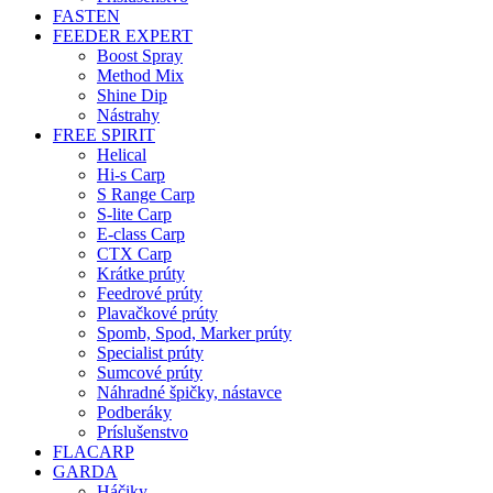
FASTEN
FEEDER EXPERT
Boost Spray
Method Mix
Shine Dip
Nástrahy
FREE SPIRIT
Helical
Hi-s Carp
S Range Carp
S-lite Carp
E-class Carp
CTX Carp
Krátke prúty
Feedrové prúty
Plavačkové prúty
Spomb, Spod, Marker prúty
Specialist prúty
Sumcové prúty
Náhradné špičky, nástavce
Podberáky
Príslušenstvo
FLACARP
GARDA
Háčiky