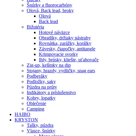
Šnúrky a fluorocarbóny
Olová, Back lead, broky
Olová
Back lead
Bižutéria
Hotové náväzce
Obratlíky, držiaky nástrahy
Rovnátka, zarážky, korálky
Závesky, čiapočky, antitangle
Krimpovacie svorky
Ihly, brúsky, kliešte, uťahovače
Zig-up, kelímky na dip
Stojany, hrazdy, vydličky, snag ears
Podberáky
Podložky, saky
Púzdra na prúty
Indikátory a príslušenstvo
Kobry, lopatky
Oblečenie
Camping
HAIBO
KRYSTON
Tašky, púzdra
Vlasce, šnúrky