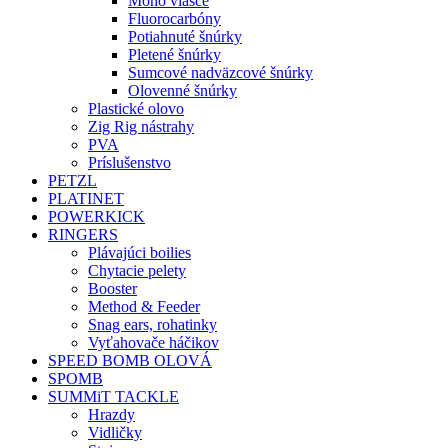
Mono vlasce
Fluorocarbóny
Potiahnuté šnúrky
Pletené šnúrky
Sumcové nadväzcové šnúrky
Olovenné šnúrky
Plastické olovo
Zig Rig nástrahy
PVA
Príslušenstvo
PETZL
PLATINET
POWERKICK
RINGERS
Plávajúci boilies
Chytacie pelety
Booster
Method & Feeder
Snag ears, rohatinky
Vyťahovače háčikov
SPEED BOMB OLOVÁ
SPOMB
SUMMiT TACKLE
Hrazdy
Vidličky