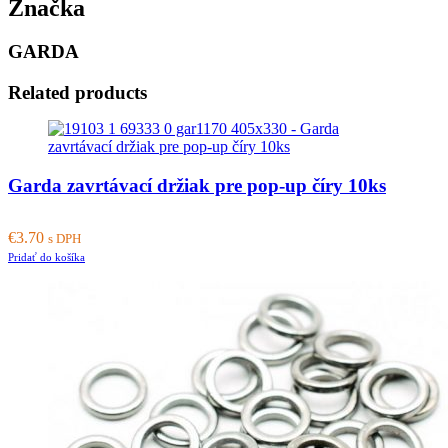
Značka
GARDA
Related products
Garda zavrtávací držiak pre pop-up číry 10ks
€
3.70
s DPH
Pridať do košíka