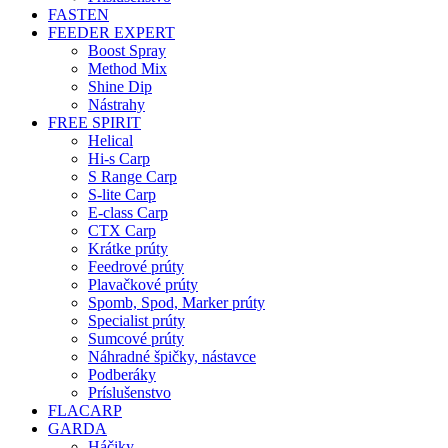
FASTEN
FEEDER EXPERT
Boost Spray
Method Mix
Shine Dip
Nástrahy
FREE SPIRIT
Helical
Hi-s Carp
S Range Carp
S-lite Carp
E-class Carp
CTX Carp
Krátke prúty
Feedrové prúty
Plavačkové prúty
Spomb, Spod, Marker prúty
Specialist prúty
Sumcové prúty
Náhradné špičky, nástavce
Podberáky
Príslušenstvo
FLACARP
GARDA
Háčiky