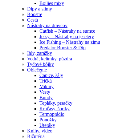
Boilies mixy
Dipy a slimy
Boostre
Cestá
Nástrahy na dravcov
Catfish – Nástrahy na sumce
Jessy – Nástrahy na jesetery
Ice Fishing – Nástrahy na zimu
Predator Booster & Dip
Ihly, zarážky
Vedrá, kelímky, púzdra
Tyčové bójky
Oblečenie
Čapice, šály
Tričká
Mikiny
Vesty
Bundy
Tepláky, prsačky
Kraťasy, šortky
Termoprádlo
Ponožky
Uteráky
Knihy, video
Bižutéria