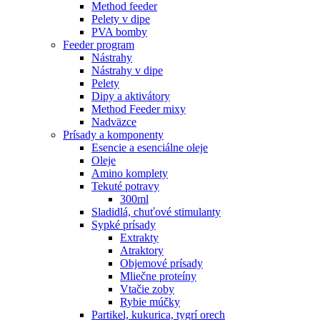
Method feeder
Pelety v dipe
PVA bomby
Feeder program
Nástrahy
Nástrahy v dipe
Pelety
Dipy a aktivátory
Method Feeder mixy
Nadväzce
Prísady a komponenty
Esencie a esenciálne oleje
Oleje
Amino komplety
Tekuté potravy
300ml
Sladidlá, chuťové stimulanty
Sypké prísady
Extrakty
Atraktory
Objemové prísady
Mliečne proteíny
Vtačie zoby
Rybie múčky
Partikel, kukurica, tygrí orech