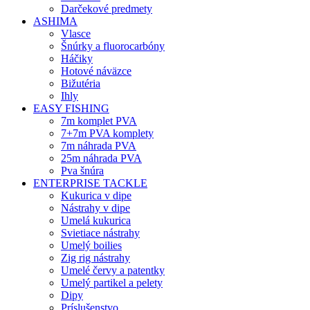
Darčekové predmety
ASHIMA
Vlasce
Šnúrky a fluorocarbóny
Háčiky
Hotové náväzce
Bižutéria
Ihly
EASY FISHING
7m komplet PVA
7+7m PVA komplety
7m náhrada PVA
25m náhrada PVA
Pva šnúra
ENTERPRISE TACKLE
Kukurica v dipe
Nástrahy v dipe
Umelá kukurica
Svietiace nástrahy
Umelý boilies
Zig rig nástrahy
Umelé červy a patentky
Umelý partikel a pelety
Dipy
Príslušenstvo