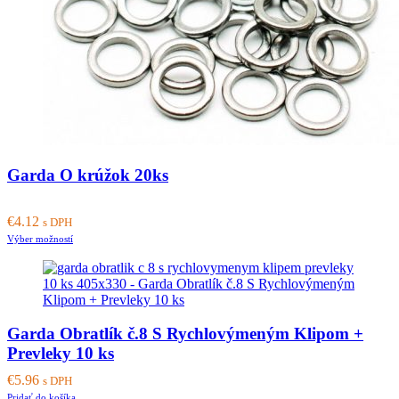
Garda O krúžok 20ks
€
4.12
s DPH
This
Výber možností
product
has
multiple
variants.
The
Garda Obratlík č.8 S Rychlovýmeným Klipom +
options
may
Prevleky 10 ks
be
€
5.96
chosen
s DPH
on
Pridať do košíka