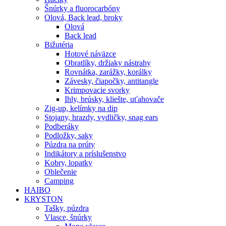
Šnúrky a fluorocarbóny
Olová, Back lead, broky
Olová
Back lead
Bižutéria
Hotové náväzce
Obratlíky, držiaky nástrahy
Rovnátka, zarážky, korálky
Závesky, čiapočky, antitangle
Krimpovacie svorky
Ihly, brúsky, kliešte, uťahovače
Zig-up, kelímky na dip
Stojany, hrazdy, vydličky, snag ears
Podberáky
Podložky, saky
Púzdra na prúty
Indikátory a príslušenstvo
Kobry, lopatky
Oblečenie
Camping
HAIBO
KRYSTON
Tašky, púzdra
Vlasce, šnúrky