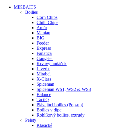
MIKBAITS
Boilies
Corn Chips
Chilli Chips
Amúr
Maniaq
BIG
Feeder
Express
Fanatica
Gangster
Krvavý huňáček
Liverix
Mirabel
X-Class
Spiceman
Spiceman WS1, WS2 & WS3
Balance
TactiQ
Plávajúci boilies (Pop-up)
Boilies v dipe
Rohlíkový boilies, extrudy
Pelety
Klasické