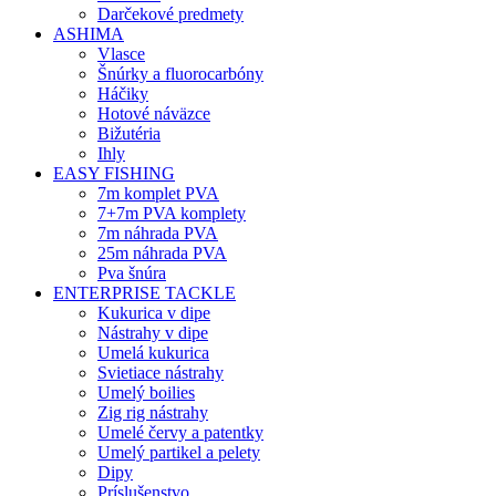
Darčekové predmety
ASHIMA
Vlasce
Šnúrky a fluorocarbóny
Háčiky
Hotové náväzce
Bižutéria
Ihly
EASY FISHING
7m komplet PVA
7+7m PVA komplety
7m náhrada PVA
25m náhrada PVA
Pva šnúra
ENTERPRISE TACKLE
Kukurica v dipe
Nástrahy v dipe
Umelá kukurica
Svietiace nástrahy
Umelý boilies
Zig rig nástrahy
Umelé červy a patentky
Umelý partikel a pelety
Dipy
Príslušenstvo