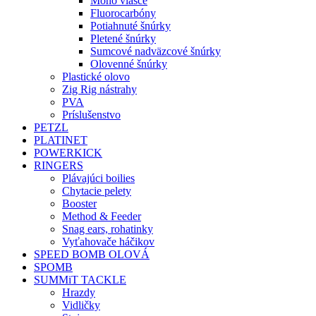
Mono vlasce
Fluorocarbóny
Potiahnuté šnúrky
Pletené šnúrky
Sumcové nadväzcové šnúrky
Olovenné šnúrky
Plastické olovo
Zig Rig nástrahy
PVA
Príslušenstvo
PETZL
PLATINET
POWERKICK
RINGERS
Plávajúci boilies
Chytacie pelety
Booster
Method & Feeder
Snag ears, rohatinky
Vyťahovače háčikov
SPEED BOMB OLOVÁ
SPOMB
SUMMiT TACKLE
Hrazdy
Vidličky