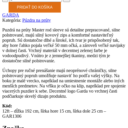
PRIDAŤ DO KOŠÍKA
GARDA
Kategória:
Púzdra na prúty
Puzdrá na prúty Master rod sleeve sú detailne prepracované, silne
polstrované, majú silný kovový zips a komfortné nastaviteľný
popruh. Sú dostatočne dlhé a široké, ich tvar je prispôsobený tak,
aby hore ľahko pojala veľké 50 mm očká, a zároveň veľké navijaky
v dolnej časti. Vrchný materiál v decentnej zelenej farbe je
vodoodpudivý. Vnútro je z jemnejšiej tkaniny, medzi tým je
dostatočne silné polstrovanie.
Úchopy pre ručné prenášanie majú neoprénové chráničky, silne
polstrovaný popruh umožňuje nastaviť ho podľa vašej výšky. Na
boku je malé vrecko, napríklad na umiestnenie montáže alebo iných
menších predmetov. Na vŕšku je očko na klip, napríklad pre spojenie
viacerých puzdier k sebe. Decentné logo Garda vo vrchnej časti
podčiarkuje skvelý dizajn produktu.
Kód:
12ft – dĺžka 192 cm, šírka hore 15 cm, šírka dole 25 cm –
GAR1306