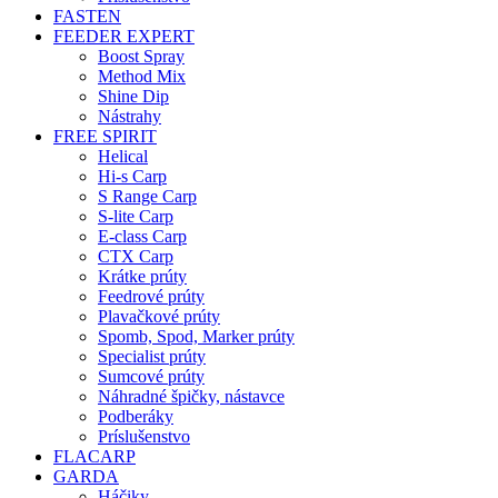
FASTEN
FEEDER EXPERT
Boost Spray
Method Mix
Shine Dip
Nástrahy
FREE SPIRIT
Helical
Hi-s Carp
S Range Carp
S-lite Carp
E-class Carp
CTX Carp
Krátke prúty
Feedrové prúty
Plavačkové prúty
Spomb, Spod, Marker prúty
Specialist prúty
Sumcové prúty
Náhradné špičky, nástavce
Podberáky
Príslušenstvo
FLACARP
GARDA
Háčiky