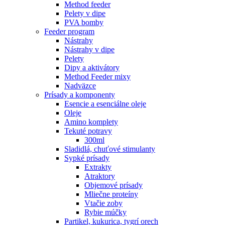
Method feeder
Pelety v dipe
PVA bomby
Feeder program
Nástrahy
Nástrahy v dipe
Pelety
Dipy a aktivátory
Method Feeder mixy
Nadväzce
Prísady a komponenty
Esencie a esenciálne oleje
Oleje
Amino komplety
Tekuté potravy
300ml
Sladidlá, chuťové stimulanty
Sypké prísady
Extrakty
Atraktory
Objemové prísady
Mliečne proteíny
Vtačie zoby
Rybie múčky
Partikel, kukurica, tygrí orech