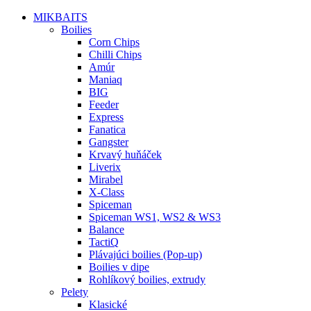
MIKBAITS
Boilies
Corn Chips
Chilli Chips
Amúr
Maniaq
BIG
Feeder
Express
Fanatica
Gangster
Krvavý huňáček
Liverix
Mirabel
X-Class
Spiceman
Spiceman WS1, WS2 & WS3
Balance
TactiQ
Plávajúci boilies (Pop-up)
Boilies v dipe
Rohlíkový boilies, extrudy
Pelety
Klasické