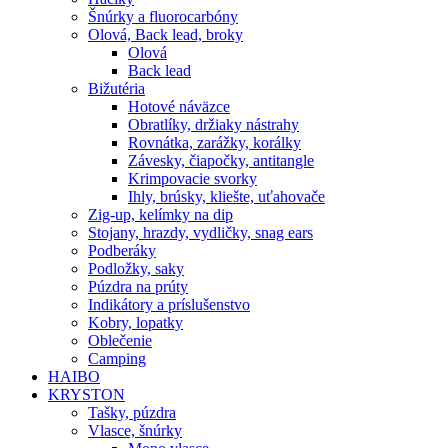
Šnúrky a fluorocarbóny
Olová, Back lead, broky
Olová
Back lead
Bižutéria
Hotové náväzce
Obratlíky, držiaky nástrahy
Rovnátka, zarážky, korálky
Závesky, čiapočky, antitangle
Krimpovacie svorky
Ihly, brúsky, kliešte, uťahovače
Zig-up, kelímky na dip
Stojany, hrazdy, vydličky, snag ears
Podberáky
Podložky, saky
Púzdra na prúty
Indikátory a príslušenstvo
Kobry, lopatky
Oblečenie
Camping
HAIBO
KRYSTON
Tašky, púzdra
Vlasce, šnúrky