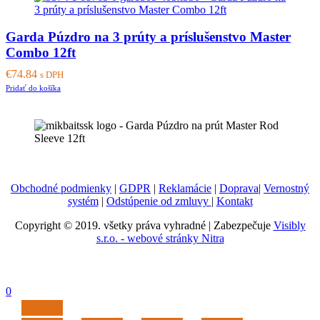
Garda Púzdro na 3 prúty a príslušenstvo Master
Combo 12ft
€
74.84
s DPH
Pridať do košíka
Obchodné podmienky
|
GDPR
|
Reklamácie
|
Doprava
|
Vernostný
systém
|
Odstúpenie od zmluvy
|
Kontakt
Copyright © 2019. všetky práva vyhradné | Zabezpečuje
Visibly
s.r.o. - webové stránky Nitra
0