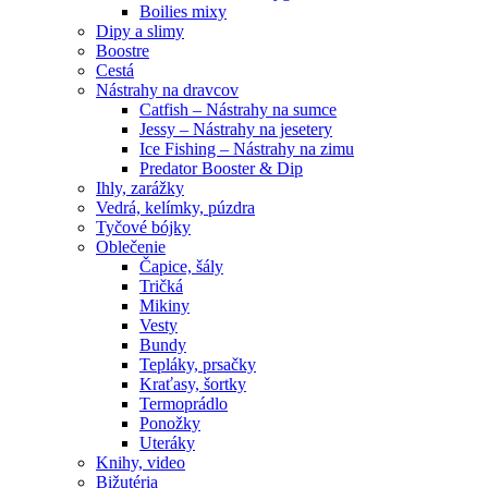
Boilies mixy
Dipy a slimy
Boostre
Cestá
Nástrahy na dravcov
Catfish – Nástrahy na sumce
Jessy – Nástrahy na jesetery
Ice Fishing – Nástrahy na zimu
Predator Booster & Dip
Ihly, zarážky
Vedrá, kelímky, púzdra
Tyčové bójky
Oblečenie
Čapice, šály
Tričká
Mikiny
Vesty
Bundy
Tepláky, prsačky
Kraťasy, šortky
Termoprádlo
Ponožky
Uteráky
Knihy, video
Bižutéria