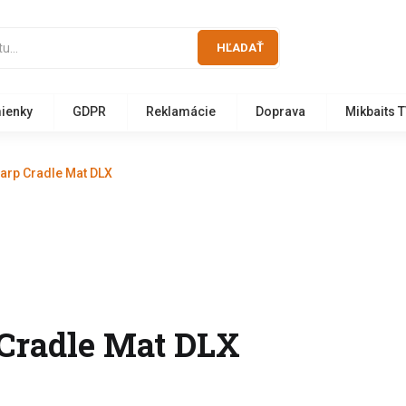
HĽADAŤ
ienky
GDPR
Reklamácie
Doprava
Mikbaits 
arp Cradle Mat DLX
 Cradle Mat DLX