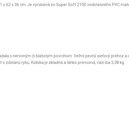
101 x 62 x 36 cm. Je vyrobená zo Super Soft 210D vodotesného PVC ma
adala s nerovným či blatistým povrchom. Veľmi pevný sieťový prehoz a
o zdolanú rybu. Kolíska je skladná a ľahko prenosná, váži iba 3,38 kg.