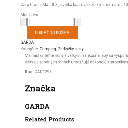
Carp Cradle Mat DLX je veľká kaprová kolíska s rozmermi 
Množstvo
Množstvo
PRIDAŤ DO KOŠÍKA
GARDA
Kategórie:
Camping
,
Podložky, saky
Má nastaviteľné nohy s veľkými vankúšmi, aby sa vyspori
sieťka v spodných rohoch umožňujú dokonalú starostlivosť 
Kód:
GAR1298
Značka
GARDA
Related Products