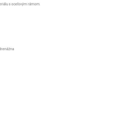
teriálu s oceľovým rámom.
 drenážna