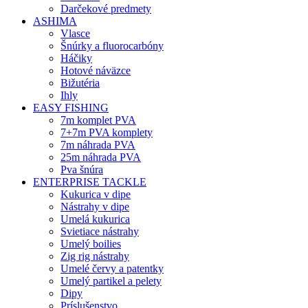
Darčekové predmety
ASHIMA
Vlasce
Šnúrky a fluorocarbóny
Háčiky
Hotové náväzce
Bižutéria
Ihly
EASY FISHING
7m komplet PVA
7+7m PVA komplety
7m náhrada PVA
25m náhrada PVA
Pva šnúra
ENTERPRISE TACKLE
Kukurica v dipe
Nástrahy v dipe
Umelá kukurica
Svietiace nástrahy
Umelý boilies
Zig rig nástrahy
Umelé červy a patentky
Umelý partikel a pelety
Dipy
Príslušenstvo