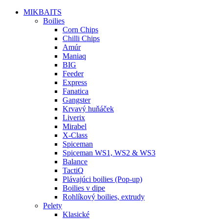
MIKBAITS
Boilies
Corn Chips
Chilli Chips
Amúr
Maniaq
BIG
Feeder
Express
Fanatica
Gangster
Krvavý huňáček
Liverix
Mirabel
X-Class
Spiceman
Spiceman WS1, WS2 & WS3
Balance
TactiQ
Plávajúci boilies (Pop-up)
Boilies v dipe
Rohlíkový boilies, extrudy
Pelety
Klasické