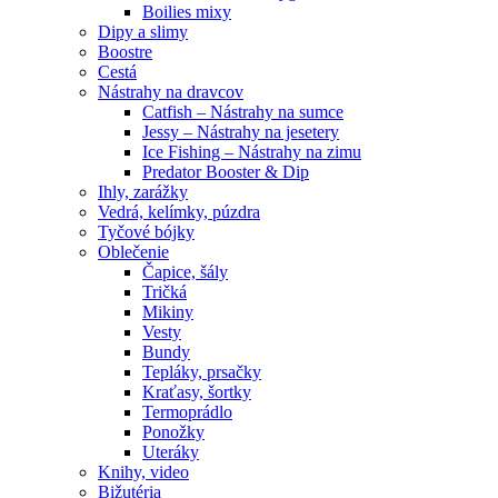
Boilies mixy
Dipy a slimy
Boostre
Cestá
Nástrahy na dravcov
Catfish – Nástrahy na sumce
Jessy – Nástrahy na jesetery
Ice Fishing – Nástrahy na zimu
Predator Booster & Dip
Ihly, zarážky
Vedrá, kelímky, púzdra
Tyčové bójky
Oblečenie
Čapice, šály
Tričká
Mikiny
Vesty
Bundy
Tepláky, prsačky
Kraťasy, šortky
Termoprádlo
Ponožky
Uteráky
Knihy, video
Bižutéria