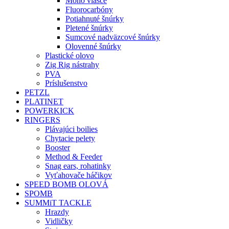
Mono vlasce
Fluorocarbóny
Potiahnuté šnúrky
Pletené šnúrky
Sumcové nadväzcové šnúrky
Olovenné šnúrky
Plastické olovo
Zig Rig nástrahy
PVA
Príslušenstvo
PETZL
PLATINET
POWERKICK
RINGERS
Plávajúci boilies
Chytacie pelety
Booster
Method & Feeder
Snag ears, rohatinky
Vyťahovače háčikov
SPEED BOMB OLOVÁ
SPOMB
SUMMiT TACKLE
Hrazdy
Vidličky