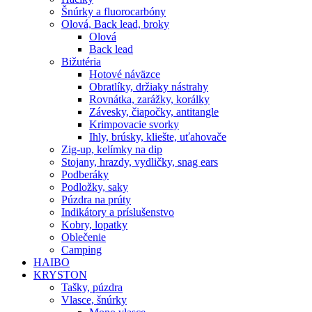
Šnúrky a fluorocarbóny
Olová, Back lead, broky
Olová
Back lead
Bižutéria
Hotové náväzce
Obratlíky, držiaky nástrahy
Rovnátka, zarážky, korálky
Závesky, čiapočky, antitangle
Krimpovacie svorky
Ihly, brúsky, kliešte, uťahovače
Zig-up, kelímky na dip
Stojany, hrazdy, vydličky, snag ears
Podberáky
Podložky, saky
Púzdra na prúty
Indikátory a príslušenstvo
Kobry, lopatky
Oblečenie
Camping
HAIBO
KRYSTON
Tašky, púzdra
Vlasce, šnúrky