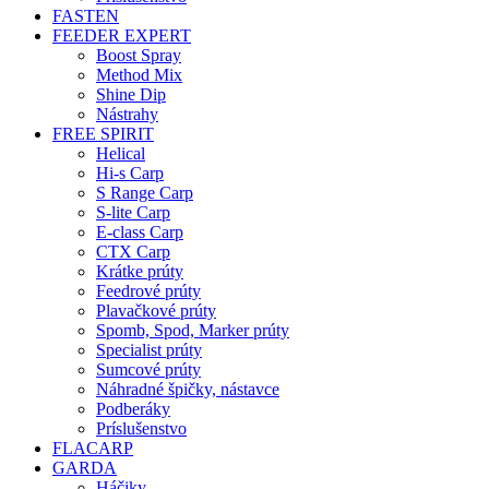
FASTEN
FEEDER EXPERT
Boost Spray
Method Mix
Shine Dip
Nástrahy
FREE SPIRIT
Helical
Hi-s Carp
S Range Carp
S-lite Carp
E-class Carp
CTX Carp
Krátke prúty
Feedrové prúty
Plavačkové prúty
Spomb, Spod, Marker prúty
Specialist prúty
Sumcové prúty
Náhradné špičky, nástavce
Podberáky
Príslušenstvo
FLACARP
GARDA
Háčiky