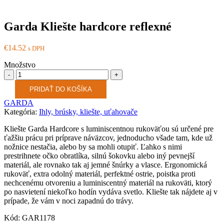
Garda Kliešte hardcore reflexné
€
14.52
s DPH
Množstvo
Množstvo
PRIDAŤ DO KOŠÍKA
GARDA
Kategória:
Ihly, brúsky, kliešte, uťahovače
Kliešte Garda Hardcore s luminiscentnou rukoväťou sú určené pre
ťažšiu prácu pri príprave náväzcov, jednoducho všade tam, kde už
nožnice nestačia, alebo by sa mohli otupiť. Ľahko s nimi
prestrihnete očko obratlíka, silnú šokovku alebo iný pevnejší
materiál, ale rovnako tak aj jemné šnúrky a vlasce. Ergonomická
rukoväť, extra odolný materiál, perfektné ostrie, poistka proti
nechcenému otvoreniu a luminiscentný materiál na rukoväti, ktorý
po nasvietení niekoľko hodín vydáva svetlo. Kliešte tak nájdete aj v
prípade, že vám v noci zapadnú do trávy.
Kód: GAR1178