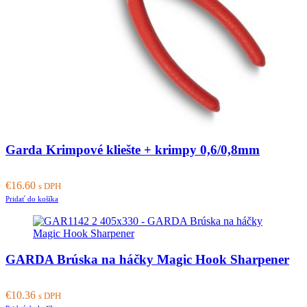
Garda Krimpové kliešte + krimpy 0,6/0,8mm
€
16.60
s DPH
Pridať do košíka
GARDA Brúska na háčky Magic Hook Sharpener
€
10.36
s DPH