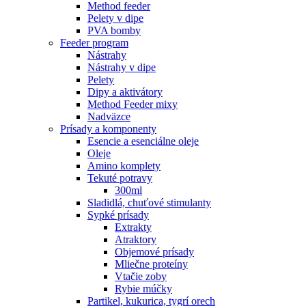
Method feeder
Pelety v dipe
PVA bomby
Feeder program
Nástrahy
Nástrahy v dipe
Pelety
Dipy a aktivátory
Method Feeder mixy
Nadväzce
Prísady a komponenty
Esencie a esenciálne oleje
Oleje
Amino komplety
Tekuté potravy
300ml
Sladidlá, chuťové stimulanty
Sypké prísady
Extrakty
Atraktory
Objemové prísady
Mliečne proteíny
Vtačie zoby
Rybie múčky
Partikel, kukurica, tygrí orech