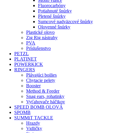
Mono vlasce
Fluorocarbóny
Potiahnuté šnúrky
Pletené šnúrky
Sumcové nadväzcové šnúrky
Olovenné šnúrky
Plastické olovo
Zig Rig nástrahy
PVA
Príslušenstvo
PETZL
PLATINET
POWERKICK
RINGERS
Plávajúci boilies
Chytacie pelety
Booster
Method & Feeder
Snag ears, rohatinky
Vyťahovače háčikov
SPEED BOMB OLOVÁ
SPOMB
SUMMiT TACKLE
Hrazdy
Vidličky