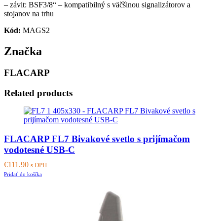
– závit: BSF3/8“ – kompatibilný s väčšinou signalizátorov a
stojanov na trhu
Kód:
MAGS2
Značka
FLACARP
Related products
FLACARP FL7 Bivakové svetlo s prijímačom
vodotesné USB-C
€
111.90
s DPH
Pridať do košíka