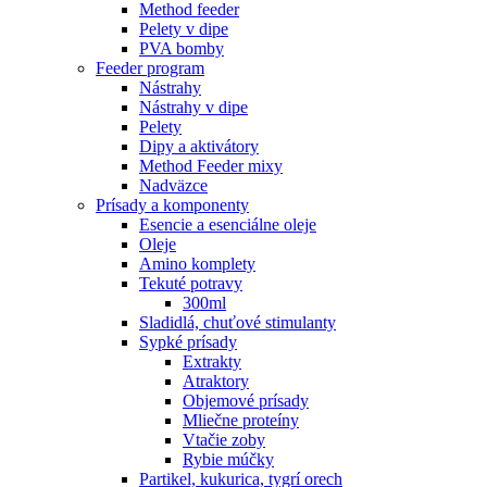
Method feeder
Pelety v dipe
PVA bomby
Feeder program
Nástrahy
Nástrahy v dipe
Pelety
Dipy a aktivátory
Method Feeder mixy
Nadväzce
Prísady a komponenty
Esencie a esenciálne oleje
Oleje
Amino komplety
Tekuté potravy
300ml
Sladidlá, chuťové stimulanty
Sypké prísady
Extrakty
Atraktory
Objemové prísady
Mliečne proteíny
Vtačie zoby
Rybie múčky
Partikel, kukurica, tygrí orech