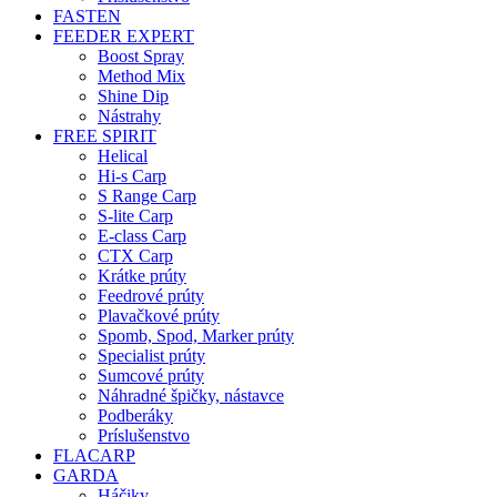
FASTEN
FEEDER EXPERT
Boost Spray
Method Mix
Shine Dip
Nástrahy
FREE SPIRIT
Helical
Hi-s Carp
S Range Carp
S-lite Carp
E-class Carp
CTX Carp
Krátke prúty
Feedrové prúty
Plavačkové prúty
Spomb, Spod, Marker prúty
Specialist prúty
Sumcové prúty
Náhradné špičky, nástavce
Podberáky
Príslušenstvo
FLACARP
GARDA
Háčiky