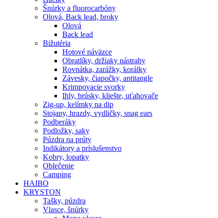
Šnúrky a fluorocarbóny
Olová, Back lead, broky
Olová
Back lead
Bižutéria
Hotové náväzce
Obratlíky, držiaky nástrahy
Rovnátka, zarážky, korálky
Závesky, čiapočky, antitangle
Krimpovacie svorky
Ihly, brúsky, kliešte, uťahovače
Zig-up, kelímky na dip
Stojany, hrazdy, vydličky, snag ears
Podberáky
Podložky, saky
Púzdra na prúty
Indikátory a príslušenstvo
Kobry, lopatky
Oblečenie
Camping
HAIBO
KRYSTON
Tašky, púzdra
Vlasce, šnúrky