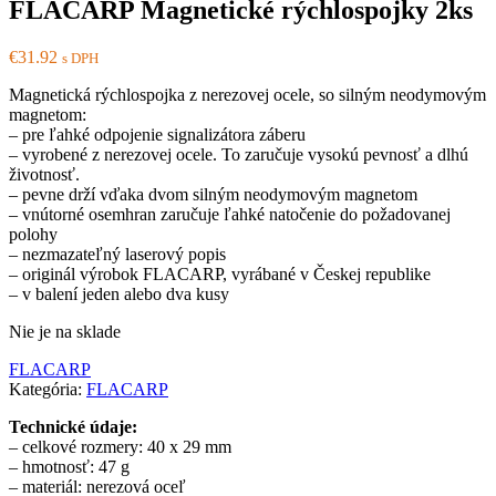
FLACARP Magnetické rýchlospojky 2ks
€
31.92
s DPH
Magnetická rýchlospojka z nerezovej ocele, so silným neodymovým
magnetom:
– pre ľahké odpojenie signalizátora záberu
– vyrobené z nerezovej ocele. To zaručuje vysokú pevnosť a dlhú
životnosť.
– pevne drží vďaka dvom silným neodymovým magnetom
– vnútorné osemhran zaručuje ľahké natočenie do požadovanej
polohy
– nezmazateľný laserový popis
– originál výrobok FLACARP, vyrábané v Českej republike
– v balení jeden alebo dva kusy
Nie je na sklade
FLACARP
Kategória:
FLACARP
Technické údaje:
– celkové rozmery: 40 x 29 mm
– hmotnosť: 47 g
– materiál: nerezová oceľ