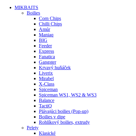
MIKBAITS
Boilies
Corn Chips
Chilli Chips
Amúr
Maniaq
BIG
Feeder
Express
Fanatica
Gangster
Krvavý huňáček
Liverix
Mirabel
X-Class
Spiceman
Spiceman WS1, WS2 & WS3
Balance
TactiQ
Plávajúci boilies (Pop-up)
Boilies v dipe
Rohlíkový boilies, extrudy
Pelety
Klasické