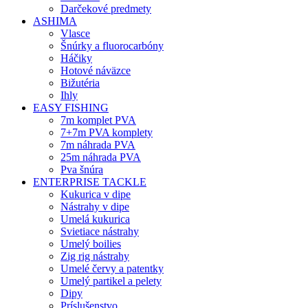
Darčekové predmety
ASHIMA
Vlasce
Šnúrky a fluorocarbóny
Háčiky
Hotové náväzce
Bižutéria
Ihly
EASY FISHING
7m komplet PVA
7+7m PVA komplety
7m náhrada PVA
25m náhrada PVA
Pva šnúra
ENTERPRISE TACKLE
Kukurica v dipe
Nástrahy v dipe
Umelá kukurica
Svietiace nástrahy
Umelý boilies
Zig rig nástrahy
Umelé červy a patentky
Umelý partikel a pelety
Dipy
Príslušenstvo