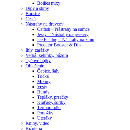
Boilies mixy
Dipy a slimy
Boostre
Cestá
Nástrahy na dravcov
Catfish – Nástrahy na sumce
Jessy – Nástrahy na jesetery
Ice Fishing – Nástrahy na zimu
Predator Booster & Dip
Ihly, zarážky
Vedrá, kelímky, púzdra
Tyčové bójky
Oblečenie
Čapice, šály
Tričká
Mikiny
Vesty
Bundy
Tepláky, prsačky
Kraťasy, šortky
Termoprádlo
Ponožky
Uteráky
Knihy, video
Bižutéria