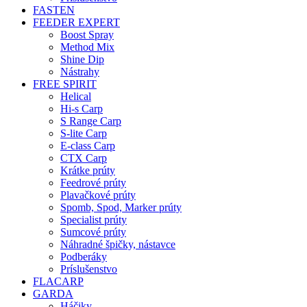
FASTEN
FEEDER EXPERT
Boost Spray
Method Mix
Shine Dip
Nástrahy
FREE SPIRIT
Helical
Hi-s Carp
S Range Carp
S-lite Carp
E-class Carp
CTX Carp
Krátke prúty
Feedrové prúty
Plavačkové prúty
Spomb, Spod, Marker prúty
Specialist prúty
Sumcové prúty
Náhradné špičky, nástavce
Podberáky
Príslušenstvo
FLACARP
GARDA
Háčiky