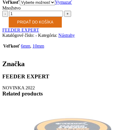
Veľkosť
Vymazať
Množstvo
Množstvo
PRIDAŤ DO KOŠÍKA
FEEDER EXPERT
Katalógové číslo:
-
Kategória:
Nástrahy
Veľkosť
6mm
,
10mm
Značka
FEEDER EXPERT
NOVINKA 2022
Related products