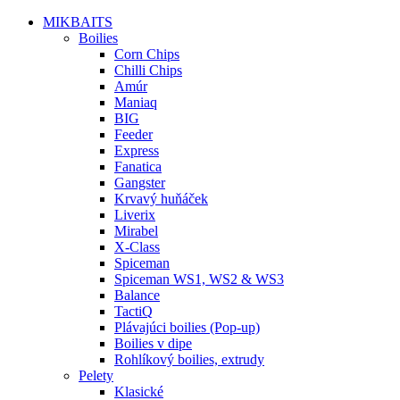
MIKBAITS
Boilies
Corn Chips
Chilli Chips
Amúr
Maniaq
BIG
Feeder
Express
Fanatica
Gangster
Krvavý huňáček
Liverix
Mirabel
X-Class
Spiceman
Spiceman WS1, WS2 & WS3
Balance
TactiQ
Plávajúci boilies (Pop-up)
Boilies v dipe
Rohlíkový boilies, extrudy
Pelety
Klasické