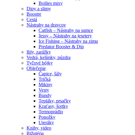
Boilies mixy
Dipy a slimy
Boostre
Cestá
Nástrahy na dravcov
Catfish – Nástrahy na sumce
Jessy – Nástrahy na jesetery
Ice Fishing – Nástrahy na zimu
Predator Booster & Dip
Ihly, zarážky
Vedrá, kelímky, púzdra
Tyčové bójky
Oblečenie
Čapice, šály
Tričká
Mikiny
Vesty
Bundy
Tepláky, prsačky
Kraťasy, šortky
Termoprádlo
Ponožky
Uteráky
Knihy, video
Bižutéria