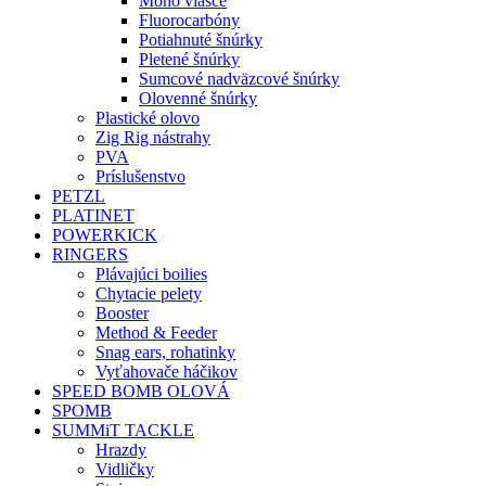
Mono vlasce
Fluorocarbóny
Potiahnuté šnúrky
Pletené šnúrky
Sumcové nadväzcové šnúrky
Olovenné šnúrky
Plastické olovo
Zig Rig nástrahy
PVA
Príslušenstvo
PETZL
PLATINET
POWERKICK
RINGERS
Plávajúci boilies
Chytacie pelety
Booster
Method & Feeder
Snag ears, rohatinky
Vyťahovače háčikov
SPEED BOMB OLOVÁ
SPOMB
SUMMiT TACKLE
Hrazdy
Vidličky