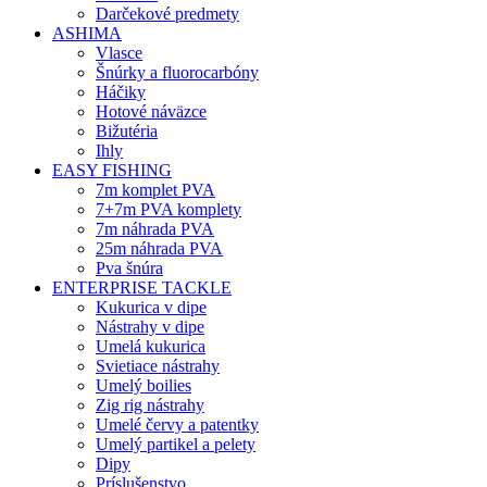
Darčekové predmety
ASHIMA
Vlasce
Šnúrky a fluorocarbóny
Háčiky
Hotové náväzce
Bižutéria
Ihly
EASY FISHING
7m komplet PVA
7+7m PVA komplety
7m náhrada PVA
25m náhrada PVA
Pva šnúra
ENTERPRISE TACKLE
Kukurica v dipe
Nástrahy v dipe
Umelá kukurica
Svietiace nástrahy
Umelý boilies
Zig rig nástrahy
Umelé červy a patentky
Umelý partikel a pelety
Dipy
Príslušenstvo