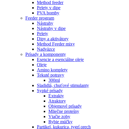
Method feeder
Pelety v dipe
PVA bomby
Feeder program
Nástrahy
Nástrahy v dipe
Pelety
Dipy a aktivátory
Method Feeder mixy
Nadväzce
Prísady a komponenty
Esencie a esenciálne oleje
Oleje
Amino komplety
Tekuté potravy
300ml
Sladidlá, chuťové stimulanty
Sypké prísady
Extrakty
Atraktory
Objemové prísady
Mliečne proteíny
Vtačie zoby
Rybie múčky
Partikel, kukurica, tygrí orech