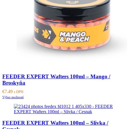
FEEDER EXPERT Wafters 100ml – Mango /
Broskyňa
€
7.49
s DPH
This
Výber možností
product
has
multiple
variants.
FEEDER EXPERT Wafters 100ml – Slivka /
The
options