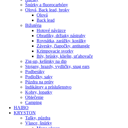
Šnúrky a fluorocarbóny
Olová, Back lead, broky
Olová
Back lead
Bižutéria
Hotové náväzce
Obratlíky, držiaky nástrahy
Rovnátka, zarážky, korálky
Závesky, čiapočky, antitangle
Krimpovacie svorky
Ihly, brúsky, kliešte, uťahovače
Zig-up, kelímky na dip
Stojany, hrazdy, vydličky, snag ears
Podberáky
Podložky, saky
Púzdra na prúty
Indikátory a príslušenstvo
Kobry, lopatky
Oblečenie
Camping
HAIBO
KRYSTON
Tašky, púzdra
Vlasce, šnúrky