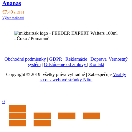
Ananas
€
7.49
s DPH
This
Výber možností
product
has
multiple
variants.
The
options
may
Obchodné podmienky
|
GDPR
|
Reklamácie
|
Doprava
|
Vernostný
be
systém
|
Odstúpenie od zmluvy
|
Kontakt
chosen
on
Copyright © 2019. všetky práva vyhradné | Zabezpečuje
Visibly
the
s.r.o. - webové stránky Nitra
product
page
0