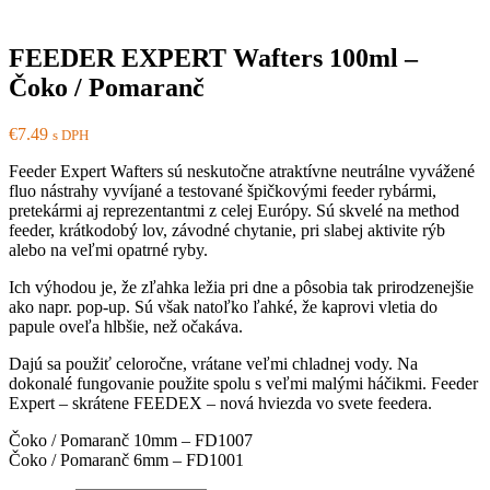
FEEDER EXPERT Wafters 100ml –
Čoko / Pomaranč
€
7.49
s DPH
Feeder Expert Wafters sú neskutočne atraktívne neutrálne vyvážené
fluo nástrahy vyvíjané a testované špičkovými feeder rybármi,
pretekármi aj reprezentantmi z celej Európy. Sú skvelé na method
feeder, krátkodobý lov, závodné chytanie, pri slabej aktivite rýb
alebo na veľmi opatrné ryby.
Ich výhodou je, že zľahka ležia pri dne a pôsobia tak prirodzenejšie
ako napr. pop-up. Sú však natoľko ľahké, že kaprovi vletia do
papule oveľa hlbšie, než očakáva.
Dajú sa použiť celoročne, vrátane veľmi chladnej vody. Na
dokonalé fungovanie použite spolu s veľmi malými háčikmi. Feeder
Expert – skrátene FEEDEX – nová hviezda vo svete feedera.
Čoko / Pomaranč 10mm – FD1007
Čoko / Pomaranč 6mm – FD1001