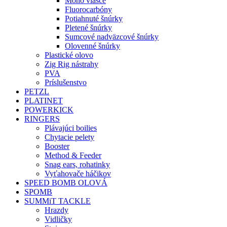
Mono vlasce
Fluorocarbóny
Potiahnuté šnúrky
Pletené šnúrky
Sumcové nadväzcové šnúrky
Olovenné šnúrky
Plastické olovo
Zig Rig nástrahy
PVA
Príslušenstvo
PETZL
PLATINET
POWERKICK
RINGERS
Plávajúci boilies
Chytacie pelety
Booster
Method & Feeder
Snag ears, rohatinky
Vyťahovače háčikov
SPEED BOMB OLOVÁ
SPOMB
SUMMiT TACKLE
Hrazdy
Vidličky