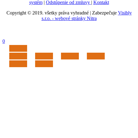
systém
|
Odstúpenie od zmluvy
|
Kontakt
chosen
on
Copyright © 2019. všetky práva vyhradné | Zabezpečuje
Visibly
the
s.r.o. - webové stránky Nitra
product
page
0