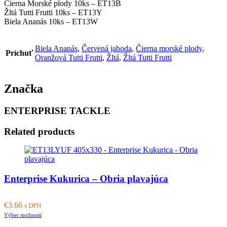
Čierna Morské plody 10ks – ET13B
Žltá Tutti Frutti 10ks – ET13Y
Biela Ananás 10ks – ET13W
Biela Ananás
,
Červená jahoda
,
Čierna morské plody
,
Príchuť
Oranžová Tutti Frutti
,
Žltá
,
Žltá Tutti Frutti
Značka
ENTERPRISE TACKLE
Related products
Enterprise Kukurica – Obria plavajúca
€
3.66
s DPH
This
Výber možností
product