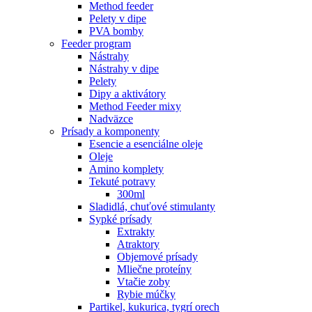
Method feeder
Pelety v dipe
PVA bomby
Feeder program
Nástrahy
Nástrahy v dipe
Pelety
Dipy a aktivátory
Method Feeder mixy
Nadväzce
Prísady a komponenty
Esencie a esenciálne oleje
Oleje
Amino komplety
Tekuté potravy
300ml
Sladidlá, chuťové stimulanty
Sypké prísady
Extrakty
Atraktory
Objemové prísady
Mliečne proteíny
Vtačie zoby
Rybie múčky
Partikel, kukurica, tygrí orech