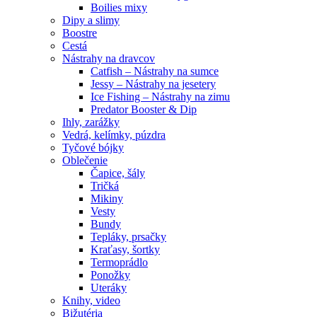
Boilies mixy
Dipy a slimy
Boostre
Cestá
Nástrahy na dravcov
Catfish – Nástrahy na sumce
Jessy – Nástrahy na jesetery
Ice Fishing – Nástrahy na zimu
Predator Booster & Dip
Ihly, zarážky
Vedrá, kelímky, púzdra
Tyčové bójky
Oblečenie
Čapice, šály
Tričká
Mikiny
Vesty
Bundy
Tepláky, prsačky
Kraťasy, šortky
Termoprádlo
Ponožky
Uteráky
Knihy, video
Bižutéria