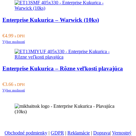
has
multiple
variants.
Enterprise Kukurica – Warwick (10ks)
The
options
may
€
4.99
be
s DPH
This
chosen
Výber možností
product
on
has
the
multiple
product
variants.
page
Enterprise Kukurica – Rôzne veľkosti plavajúca
The
options
may
€
3.66
be
s DPH
This
chosen
Výber možností
product
on
has
the
multiple
product
variants.
page
The
options
may
Obchodné podmienky
|
GDPR
|
Reklamácie
|
Doprava
|
Vernostný
be