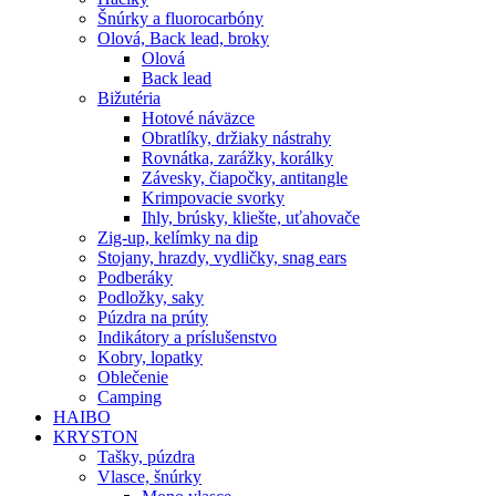
Šnúrky a fluorocarbóny
Olová, Back lead, broky
Olová
Back lead
Bižutéria
Hotové náväzce
Obratlíky, držiaky nástrahy
Rovnátka, zarážky, korálky
Závesky, čiapočky, antitangle
Krimpovacie svorky
Ihly, brúsky, kliešte, uťahovače
Zig-up, kelímky na dip
Stojany, hrazdy, vydličky, snag ears
Podberáky
Podložky, saky
Púzdra na prúty
Indikátory a príslušenstvo
Kobry, lopatky
Oblečenie
Camping
HAIBO
KRYSTON
Tašky, púzdra
Vlasce, šnúrky