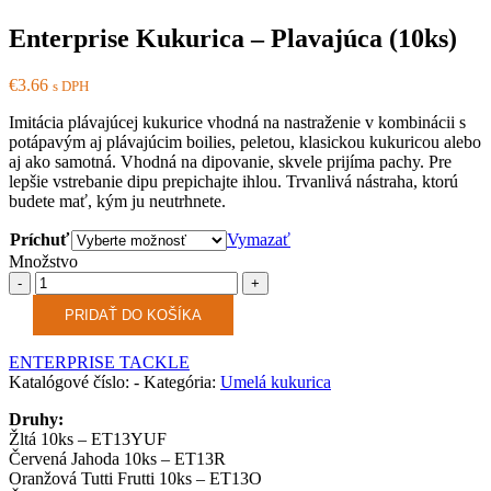
Enterprise Kukurica – Plavajúca (10ks)
€
3.66
s DPH
Imitácia plávajúcej kukurice vhodná na nastraženie v kombinácii s
potápavým aj plávajúcim boilies, peletou, klasickou kukuricou alebo
aj ako samotná. Vhodná na dipovanie, skvele prijíma pachy. Pre
lepšie vstrebanie dipu prepichajte ihlou. Trvanlivá nástraha, ktorú
budete mať, kým ju neutrhnete.
Príchuť
Vymazať
Množstvo
Množstvo
PRIDAŤ DO KOŠÍKA
ENTERPRISE TACKLE
Katalógové číslo:
-
Kategória:
Umelá kukurica
Druhy:
Žltá 10ks – ET13YUF
Červená Jahoda 10ks – ET13R
Oranžová Tutti Frutti 10ks – ET13O