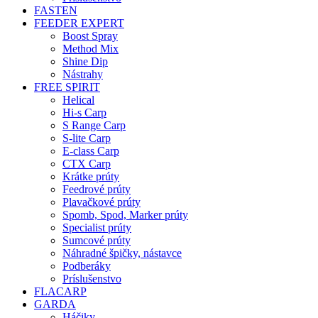
FASTEN
FEEDER EXPERT
Boost Spray
Method Mix
Shine Dip
Nástrahy
FREE SPIRIT
Helical
Hi-s Carp
S Range Carp
S-lite Carp
E-class Carp
CTX Carp
Krátke prúty
Feedrové prúty
Plavačkové prúty
Spomb, Spod, Marker prúty
Specialist prúty
Sumcové prúty
Náhradné špičky, nástavce
Podberáky
Príslušenstvo
FLACARP
GARDA
Háčiky