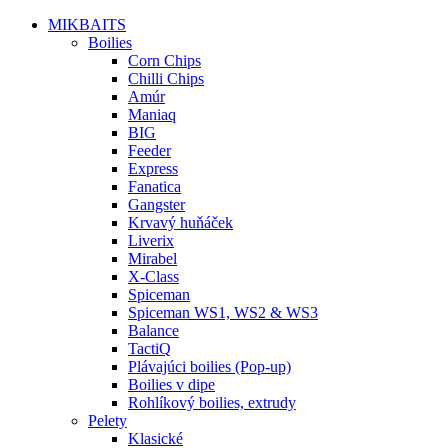
MIKBAITS
Boilies
Corn Chips
Chilli Chips
Amúr
Maniaq
BIG
Feeder
Express
Fanatica
Gangster
Krvavý huňáček
Liverix
Mirabel
X-Class
Spiceman
Spiceman WS1, WS2 & WS3
Balance
TactiQ
Plávajúci boilies (Pop-up)
Boilies v dipe
Rohlíkový boilies, extrudy
Pelety
Klasické