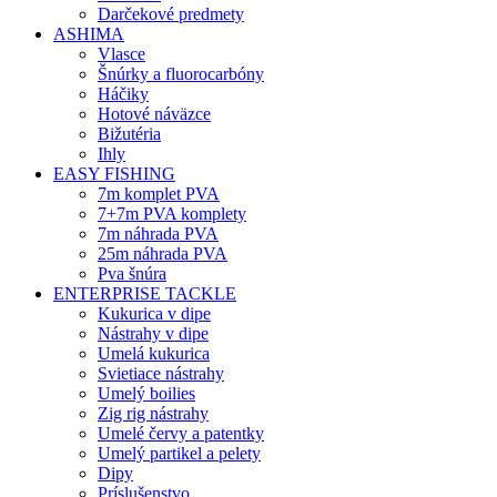
Darčekové predmety
ASHIMA
Vlasce
Šnúrky a fluorocarbóny
Háčiky
Hotové náväzce
Bižutéria
Ihly
EASY FISHING
7m komplet PVA
7+7m PVA komplety
7m náhrada PVA
25m náhrada PVA
Pva šnúra
ENTERPRISE TACKLE
Kukurica v dipe
Nástrahy v dipe
Umelá kukurica
Svietiace nástrahy
Umelý boilies
Zig rig nástrahy
Umelé červy a patentky
Umelý partikel a pelety
Dipy
Príslušenstvo